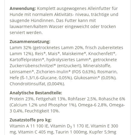
Anwendung:
Komplett ausgewogenes Alleinfutter für
Hunde mit normalem Aktivitäts- niveau, trächtige und
säugende Hündinnen. Das Futter kann mit
lauwarmen/kaltem Wasser eingeweicht oder trocken
serviert werden.
Zusammensetzung:
Lamm 32% (getrocknetes Lamm 20%, frisch zubereitetes
Lamm 12%), Reis*, Mais*, Maiskeime*, Knochenfett*,
Kartoffelprotein*, hydrolysiertes Lamm*, getrocknete
Zuckerrübenschnitzel* (entzuckert), Mineralstoffe,
Leinsamen*, Zichorien-Inulin* (FOS 0,63%), Rosmarin,
Hefe (ß-1,3/1,6-Glucane, 0,05%), Glukosamin* (0,05%),
Chondroitinsulfat, (0,004%).
Analytische Bestandteile:
Protein 23%, Fettgehalt 13%, Rohfaser 2,5%, Rohasche 6%
(Calcium 1,2% und Phosphor 1%), Omega-6 2,8%, Omega-
3 0,4%, Feuchtigkeit 10%.
Zusatzstoffe pro kg:
Vitamin A 11 100 IE, Vitamin D
1 170 IE, Vitamin E 300
3
mg, Vitamin C 405 mg, Taurin 1 000mg, Kupfer 5,9mg