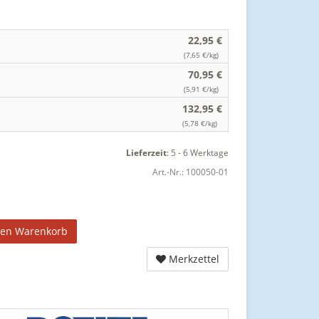
22,95 €
(7,65 €/kg)
70,95 €
(5,91 €/kg)
132,95 €
(5,78 €/kg)
Lieferzeit
:
5 - 6 Werktage
Art.-Nr.:
100050-01
den Warenkorb
Merkzettel