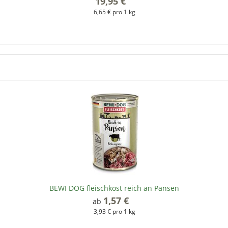
19,95 €
*
6,65 € pro 1 kg
BEWI DOG fleischkost reich an Pansen
1,57 €
*
ab
3,93 € pro 1 kg