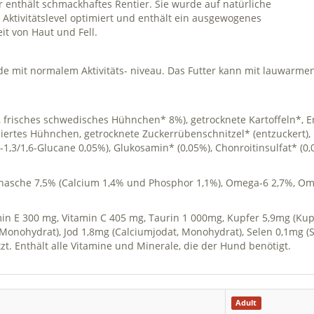
r enthält schmackhaftes Rentier. Sie wurde auf natürliche
ktivitätslevel optimiert und enthält ein ausgewogenes
it von Haut und Fell.
e mit normalem Aktivitäts- niveau. Das Futter kann mit lauwarme
isches schwedisches Hühnchen* 8%), getrocknete Kartoffeln*, Erb
ysiertes Hühnchen, getrocknete Zuckerrübenschnitzel* (entzuckert), 
-1,3/1,6-Glucane 0,05%), Glukosamin* (0,05%), Chonroitinsulfat* (0
ohasche 7,5% (Calcium 1,4% und Phosphor 1,1%), Omega-6 2,7%, Om
min E 300 mg, Vitamin C 405 mg, Taurin 1 000mg, Kupfer 5,9mg (Kup
t, Monohydrat), Jod 1,8mg (Calciumjodat, Monohydrat), Selen 0,1mg 
t. Enthält alle Vitamine und Minerale, die der Hund benötigt.
Adult