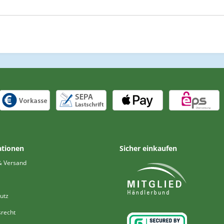
ationen
Sicher einkaufen
& Versand
utz
srecht