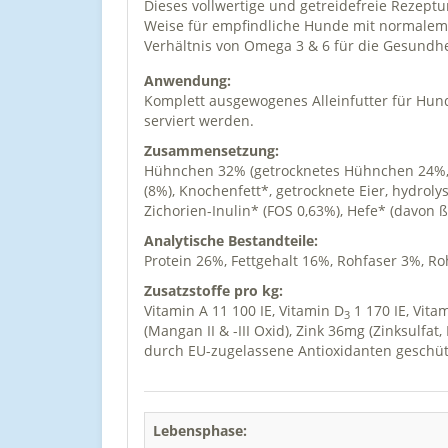
Dieses vollwertige und getreidefreie Rezeptu
Weise für empfindliche Hunde mit normalem A
Verhältnis von Omega 3 & 6 für die Gesundhe
Anwendung:
Komplett ausgewogenes Alleinfutter für Hund
serviert werden.
Zusammensetzung:
Hühnchen 32% (getrocknetes Hühnchen 24%, fr
(8%), Knochenfett*, getrocknete Eier, hydrol
Zichorien-Inulin* (FOS 0,63%), Hefe* (davon
ß
Analytische Bestandteile:
Protein 26%, Fettgehalt 16%, Rohfaser 3%, R
Zusatzstoffe pro kg:
Vitamin A 11 100 IE, Vitamin D
1 170 IE, Vita
3
(Mangan II & -III Oxid), Zink 36mg (Zinksulfa
durch EU-zugelassene Antioxidanten geschütz
Lebensphase: