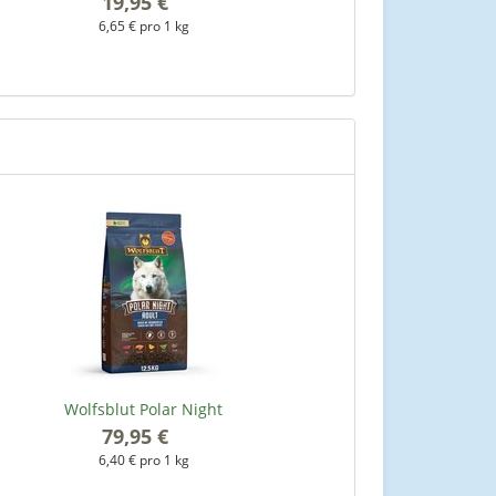
19,95 €
*
2
6,65 € pro 1 kg
Wolfsblut Polar Night
79,95 €
*
6,40 € pro 1 kg