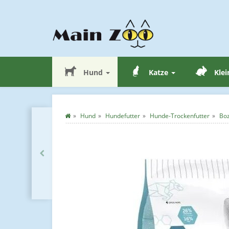
Hund
Katze
Klei
Hund
Hundefutter
Hunde-Trockenfutter
Boz