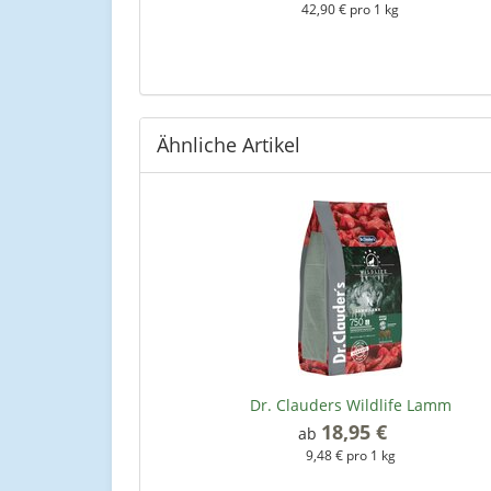
kg
42,90 € pro 1 kg
Ähnliche Artikel
Dr. Clauders Wildlife Lamm
18,95 €
*
ab
9,48 € pro 1 kg