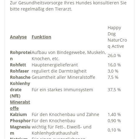
Zur Gesundheitsvorsorge Ihres Hundes konsultieren Sie
bitte regelmäßig den Tierarzt.
Happy
Dog
Analyse
Funktion
NaturCro
q Active
Rohprotei
Aufbau von Bindegewebe, Muskeln,
26,0 %
n
Knochen, etc.
Rohfett
Hauptenergielieferant
16,0 %
Rohfaser
reguliert die Darmträgheit
3,0 %
Rohasche
Gesamtheit aller Mineralstoffe
7,5 %
Kohlenhy
drate
Für ein starkes Immunsystem
37,5 %
(NfE)
Mineralst
offe
Kalzium
Für den Knochenbau und Zähne
1,40 %
Phosphor
Für den Knochenbau
0,90 %
Magnesiu
wichtig für Fett-, Eiweiß- und
0,10 %
m
Kohlenhydrathaushalt