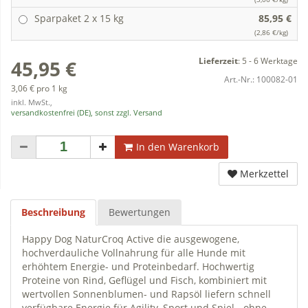
Sparpaket 2 x 15 kg
85,95 €
(2,86 €/kg)
Lieferzeit
:
5 - 6 Werktage
45,95 €
Art.-Nr.:
100082-01
3,06 € pro 1 kg
inkl. MwSt.,
versandkostenfrei (DE), sonst zzgl. Versand
In den Warenkorb
Merkzettel
Beschreibung
Bewertungen
Happy Dog NaturCroq Active die ausgewogene,
hochverdauliche Vollnahrung für alle Hunde mit
erhöhtem Energie- und Proteinbedarf. Hochwertig
Proteine von Rind, Geflügel und Fisch, kombiniert mit
wertvollen Sonnenblumen- und Rapsöl liefern schnell
verfügbare Energie für Agility, Sport und Spiel - ohne