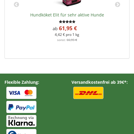
Hundköket Elit für sehr aktive Hunde
61,95 €
*
ab
4,42 € pro 1 kg
sonst:
66,95 €
Flexible Zahlung:
Versandkostenfrei ab 39€*: