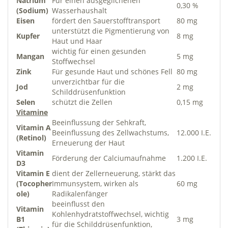
Natrium
Für einen ausgeglichenen
0,30 %
(Sodium)
Wasserhaushalt
Eisen
fördert den Sauerstofftransport
80 mg
unterstützt die Pigmentierung von
Kupfer
8 mg
Haut und Haar
wichtig für einen gesunden
Mangan
5 mg
Stoffwechsel
Zink
Für gesunde Haut und schönes Fell
80 mg
unverzichtbar für die
Jod
2 mg
Schilddrüsenfunktion
Selen
schützt die Zellen
0,15 mg
Vitamine
Beeinflussung der Sehkraft,
Vitamin A
Beeinflussung des Zellwachstums,
12.000 I.E.
(Retinol)
Erneuerung der Haut
Vitamin
Förderung der Calciumaufnahme
1.200 I.E.
D3
Vitamin E
dient der Zellerneuerung, stärkt das
(Tocopher
Immunsystem, wirken als
60 mg
ole)
Radikalenfänger
beeinflusst den
Vitamin
Kohlenhydratstoffwechsel, wichtig
B1
3 mg
für die Schilddrüsenfunktion,