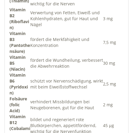
(Thiamin)
wichtig für die Nerven
Vitamin
Verwertung von Fetten, Eiweiß und
B2
Kohlenhydraten, gut für Haut und
3 mg
(Riboflavi
Nägel
n)
Vitamin
B3
fördert die Merkfähigkeit und
7,5 mg
(Pantothe
Konzentration
nsäure)
Vitamin
fördert die Wundheilung, verbessert
B5
30 mg
die Abwehrreaktion
(Niacin)
Vitamin
B6
schützt vor Nervenschädigung, wirkt
2,5 mg
(Pyridoxi
mit beim Eiweißstoffwechsel
n)
Folsäure
verhindert Missbildungen bei
(folic
2 mg
Neugeborenen, gut für die Haut
Acid)
Vitamin
bildet und regeneriert rote
B12
Blutkörperchen, appetitfördernd,
45 µg
(Cobalami
wichtig für die Nervenfunktion