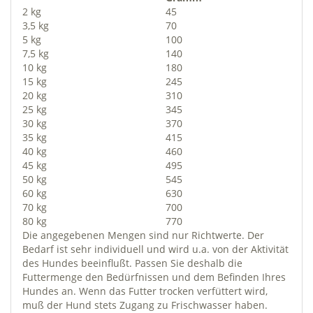
2 kg
45
3,5 kg
70
5 kg
100
7,5 kg
140
10 kg
180
15 kg
245
20 kg
310
25 kg
345
30 kg
370
35 kg
415
40 kg
460
45 kg
495
50 kg
545
60 kg
630
70 kg
700
80 kg
770
Die angegebenen Mengen sind nur Richtwerte. Der
Bedarf ist sehr individuell und wird u.a. von der Aktivität
des Hundes beeinflußt. Passen Sie deshalb die
Futtermenge den Bedürfnissen und dem Befinden Ihres
Hundes an. Wenn das Futter trocken verfüttert wird,
muß der Hund stets Zugang zu Frischwasser haben.