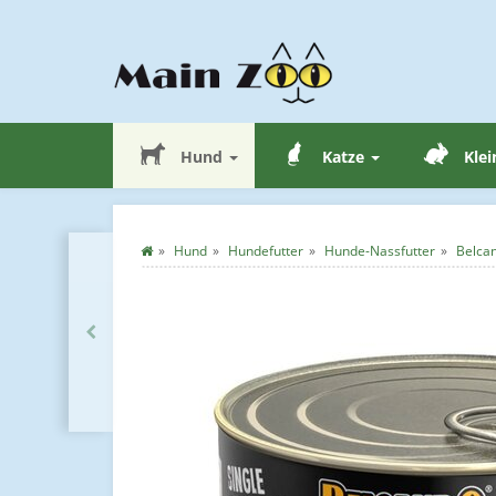
Hund
Katze
Klei
Hund
Hundefutter
Hunde-Nassfutter
Belca