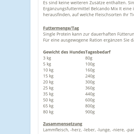
Es sind keine weiteren Zusätze enthalten. S
Ergänzungsfuttermittel Belcando Mix It eine i
herausfinden, auf welche Fleischsorten Ihr T
Futtermenge/Tag
Single Protein kann zur dauerhaften Fütteru
Für eine ausgewogene Ration ergänzen Sie d
Gewicht des Hundes
Tagesbedarf
3 kg
80g
5 kg
100g
10 kg
160g
15 kg
240g
20 kg
300g
25 kg
360g
35 kg
440g
50 kg
600g
65 kg
800g
80 kg
900g
Zusammensetzung
Lammfleisch, -herz, -leber, -lunge, -niere, -