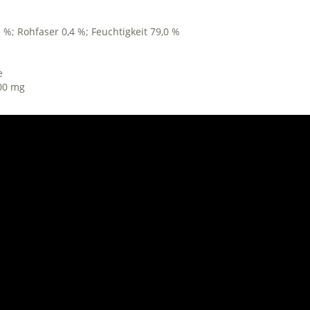
5 %; Rohfaser 0,4 %; Feuchtigkeit 79,0 %
e
100 mg