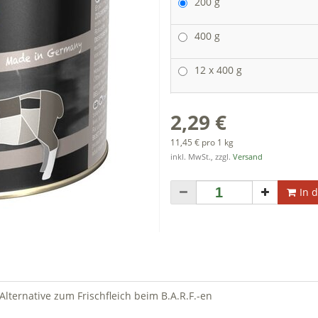
200 g
400 g
12 x 400 g
2,29 €
11,45 € pro 1 kg
inkl. MwSt., zzgl.
Versand
In 
Alternative zum Frischfleich beim B.A.R.F.-en