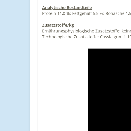
Analytische Bestandteile
Protein 11,0 %; Fettgehalt 5,5 %; Rohasche 1,
Zusatzstoffe/kg
Ernährungsphysiologische Zusatzstoffe: kein
Technologische Zusatzstoffe: Cassia gum 1.