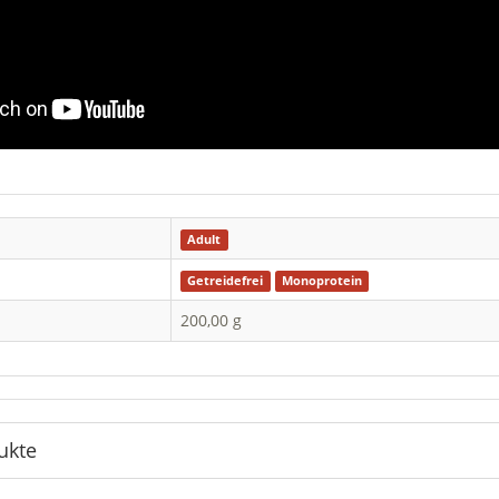
Adult
Getreidefrei
Monoprotein
200,00 g
ukte