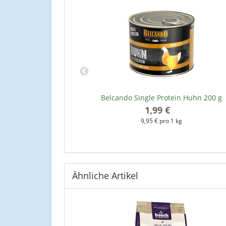
F - 3 kg
Belcando Single Protein Huhn 200 g
*
1,99 €
*
kg
9,95 € pro 1 kg
Ähnliche Artikel