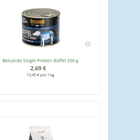
Belcando Single Protein Büffel 200 g
Belcando Sin
2,69 €
*
13,45 € pro 1 kg
1