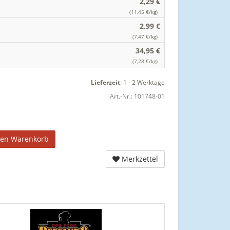
2,29 €
(11,45 €/kg)
2,99 €
(7,47 €/kg)
34,95 €
(7,28 €/kg)
Lieferzeit
:
1 - 2 Werktage
Art.-Nr.:
101748-01
den Warenkorb
Merkzettel