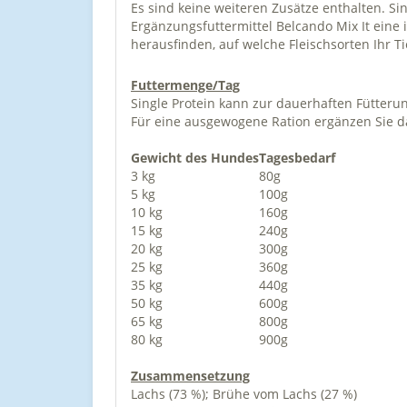
Es sind keine weiteren Zusätze enthalten. S
Ergänzungsfuttermittel Belcando Mix It eine i
herausfinden, auf welche Fleischsorten Ihr T
Futtermenge/Tag
Single Protein kann zur dauerhaften Fütteru
Für eine ausgewogene Ration ergänzen Sie d
Gewicht des Hundes
Tagesbedarf
3 kg
80g
5 kg
100g
10 kg
160g
15 kg
240g
20 kg
300g
25 kg
360g
35 kg
440g
50 kg
600g
65 kg
800g
80 kg
900g
Zusammensetzung
Lachs (73 %); Brühe vom Lachs (27 %)