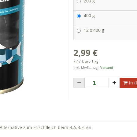
200 g
400 g
12 x 400 g
2,99 €
7,47 € pro 1 kg
inkl. MwSt., zzgl.
Versand
In 
Alternative zum Frischfleich beim B.A.R.F.-en