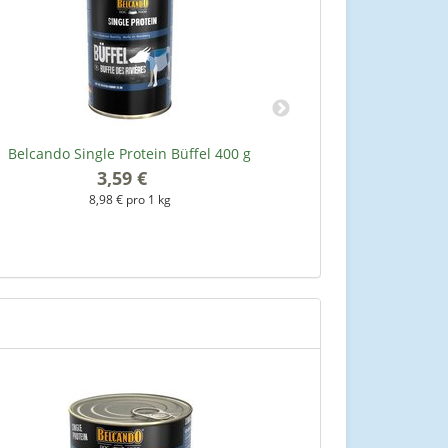
Belcando Single Protein Büffel 400 g
Belcando Sin
3,59 €
*
8,98 € pro 1 kg
6