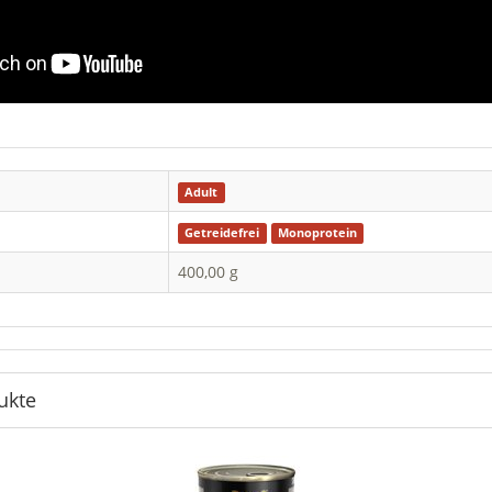
Adult
Getreidefrei
Monoprotein
400,00 g
ukte