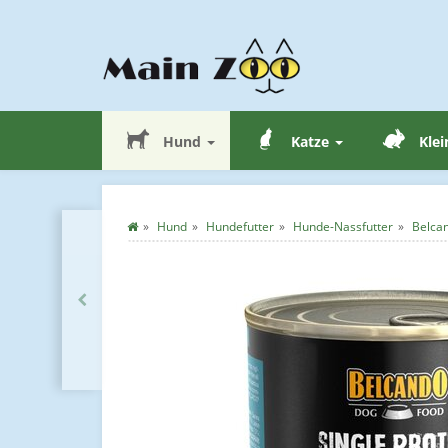
Hund
Katze
Klei
Hund
Hundefutter
Hunde-Nassfutter
Belcan