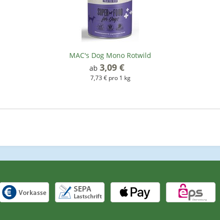
MAC's Dog Mono Rotwild
3,09 €
*
ab
7,73 € pro 1 kg