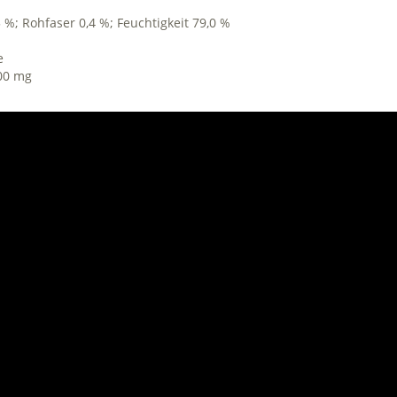
5 %; Rohfaser 0,4 %; Feuchtigkeit 79,0 %
e
100 mg