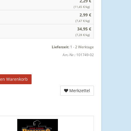
2,29 €
(11,45 €/kg)
2,99 €
(7,47 €/kg)
34,95 €
(7,28 €/kg)
Lieferzeit
:
1 - 2 Werktage
Art.-Nr.:
101749-02
den Warenkorb
Merkzettel