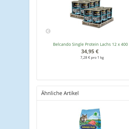
ichererbsen &
Belcando Single Protein Lachs 12 x 400
400 g
34,95 €
*
7,28 € pro 1 kg
kg
Ähnliche Artikel