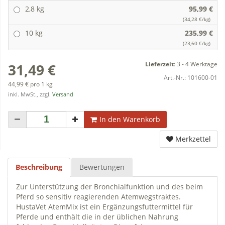
2,8 kg
95,99 €
(34,28 €/kg)
10 kg
235,99 €
(23,60 €/kg)
Lieferzeit
:
3 - 4 Werktage
31,49 €
Art.-Nr.:
101600-01
44,99 € pro 1 kg
inkl. MwSt., zzgl.
Versand
In den Warenkorb
Merkzettel
Beschreibung
Bewertungen
Zur Unterstützung der Bronchialfunktion und des beim
Pferd so sensitiv reagierenden Atemwegstraktes.
HustaVet AtemMix ist ein Ergänzungsfuttermittel für
Pferde und enthält die in der üblichen Nahrung