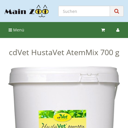
Menü
cdVet HustaVet AtemMix 700 g