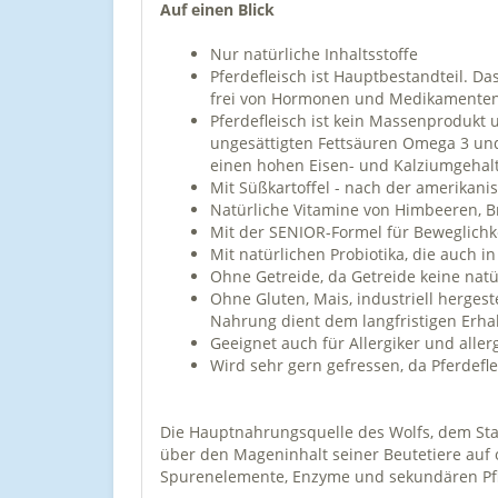
Auf einen Blick
Nur natürliche Inhaltsstoffe
Pferdefleisch ist Hauptbestandteil. D
frei von Hormonen und Medikamente
Pferdefleisch ist kein Massenprodukt 
ungesättigten Fettsäuren Omega 3 und 
einen hohen Eisen- und Kalziumgehal
Mit Süßkartoffel - nach der amerikan
Natürliche Vitamine von Himbeeren,
Mit der SENIOR-Formel für Beweglich
Mit natürlichen Probiotika, die auch 
Ohne Getreide, da Getreide keine natü
Ohne Gluten, Mais, industriell herges
Nahrung dient dem langfristigen Erha
Geeignet auch für Allergiker und all
Wird sehr gern gefressen, da Pferdefl
Die Hauptnahrungsquelle des Wolfs, dem Sta
über den Mageninhalt seiner Beutetiere auf od
Spurenelemente, Enzyme und sekundären Pfl