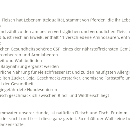
as Fleisch hat Lebensmittelqualität, stammt von Pferden, die ihr L
n
und zählt zu den am besten verträglichen und verdaulichen Fleisch
6, ist reich an Eiweiß, enthält 11 verschiedene Aminosäuren, enthä
t
ischen Gesundheitsbehörde CSPI eines der nährstoffreichsten Gem
 Brombeeren und Aroniabeeren
keit und Wohlbefinden
in Babynahrung ergänzt werden
rliche Nahrung für Fleischfresser ist und zu den häufigsten Aller
tellten Zucker, Soja, Geschmacksverstärker, chemische Farbstoffe u
lt der Gesundheit
ergiegefährdete Hundesenioren
eisch geschmacklich zwischen Rind- und Wildfleisch liegt
mmvater unserer Hunde, ist natürlich Fleisch und Fisch. Er nimm
er sucht und frisst diese ganz gezielt. So erhält der Wolf seine b
anzenstoffe.