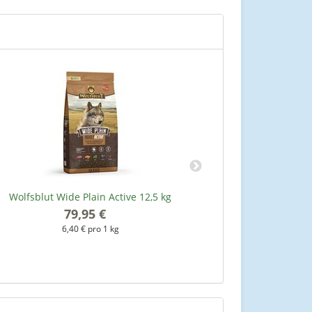
Wolfsblut Wide Plain Active 12,5 kg
Rinti Gold 
79,95 €
*
6,40 € pro 1 kg
6