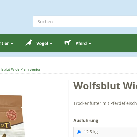
ntier
Vogel
Pferd
fsblut Wide Plain Senior
Wolfsblut Wi
Trockenfutter mit Pferdefleisc
Ausführung
12,5 kg