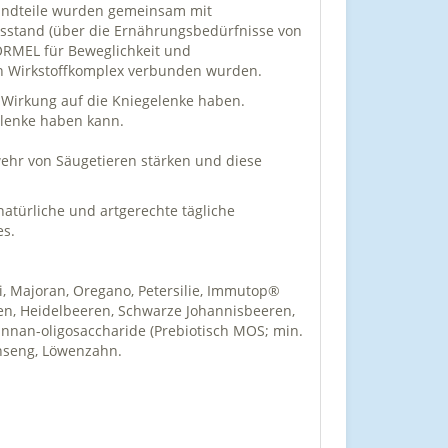
tandteile wurden gemeinsam mit
stand (über die Ernährungsbedürfnisse von
FORMEL für Beweglichkeit und
gen Wirkstoffkomplex verbunden wurden.
 Wirkung auf die Kniegelenke haben.
elenke haben kann.
ehr von Säugetieren stärken und diese
atürliche und artgerechte tägliche
es.
bei, Majoran, Oregano, Petersilie, Immutop®
en, Heidelbeeren, Schwarze Johannisbeeren,
annan-oligosaccharide (Prebiotisch MOS; min.
Ginseng, Löwenzahn.