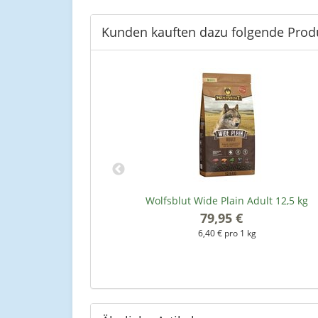
Kunden kauften dazu folgende Prod
Small (ehem. Small
Wolfsblut Wide Plain Adult 12,5 kg
kg
79,95 €
*
*
6,40 € pro 1 kg
kg