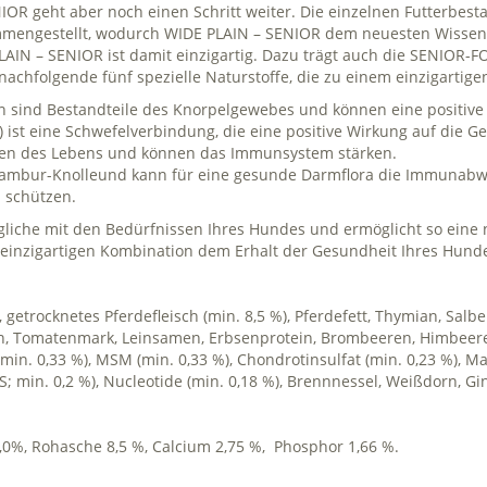
R geht aber noch einen Schritt weiter. Die einzelnen Futterbes
mengestellt, wodurch WIDE PLAIN – SENIOR dem neuesten Wissens
AIN – SENIOR ist damit einzigartig. Dazu trägt auch die SENIOR-
nachfolgende fünf spezielle Naturstoffe, die zu einem einzigarti
in sind Bestandteile des Knorpelgewebes und können eine positive
 ist eine Schwefelverbindung, die eine positive Wirkung auf die G
nen des Lebens und können das Immunsystem stärken.
inambur-Knolleund kann für eine gesunde Darmflora die Immunabw
 schützen.
iche mit den Bedürfnissen Ihres Hundes und ermöglicht so eine n
 einzigartigen Kombination dem Erhalt der Gesundheit Ihres Hund
), getrocknetes Pferdefleisch (min. 8,5 %), Pferdefett, Thymian, Sal
en, Tomatenmark, Leinsamen, Erbsenprotein, Brombeeren, Himbeer
in. 0,33 %), MSM (min. 0,33 %), Chondrotinsulfat (min. 0,23 %), M
OS; min. 0,2 %), Nucleotide (min. 0,18 %), Brennnessel, Weißdorn, 
3,0%, Rohasche 8,5 %,
Calcium 2,75 %, Phosphor 1,66 %.