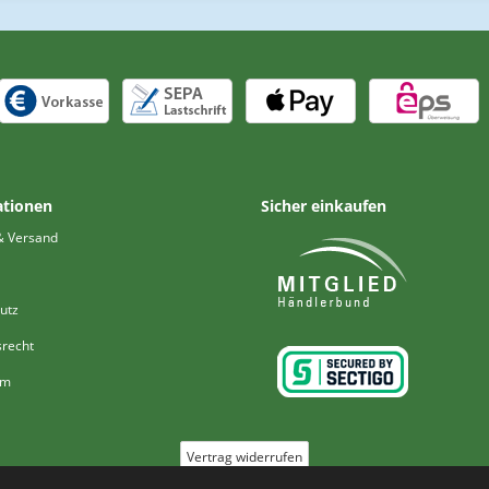
ationen
Sicher einkaufen
& Versand
utz
srecht
um
Vertrag widerrufen