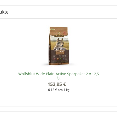
ukte
Wolfsblut Wide Plain Active Sparpaket 2 x 12,5
kg
152,95 €
*
6,12 € pro 1 kg