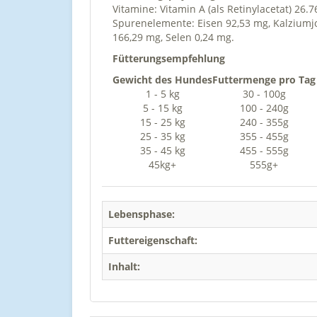
Vitamine: Vitamin A (als Retinylacetat) 26.7
Spurenelemente: Eisen 92,53 mg, Kalziumjo
166,29 mg, Selen 0,24 mg.
Fütterungsempfehlung
Gewicht des Hundes
Futtermenge pro Tag
1 - 5 kg
30 - 100g
5 - 15 kg
100 - 240g
15 - 25 kg
240 - 355g
25 - 35 kg
355 - 455g
35 - 45 kg
455 - 555g
45kg+
555g+
Lebensphase:
Futtereigenschaft:
Inhalt: