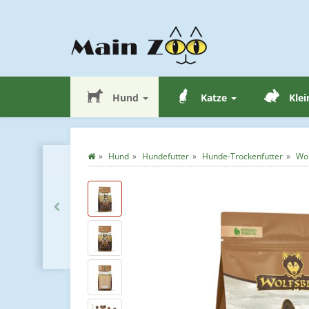
Hund
Katze
Klei
Hund
Hundefutter
Hunde-Trockenfutter
Wol