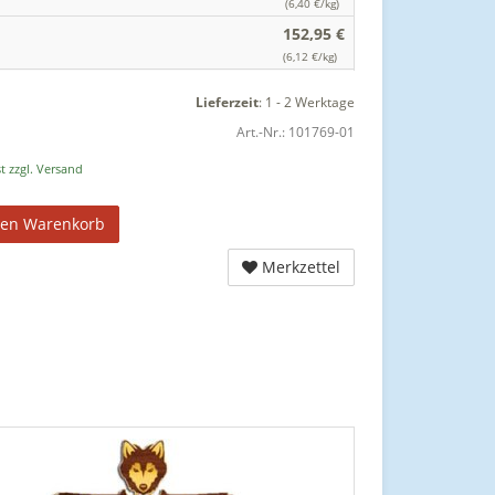
(6,40 €/kg)
152,95 €
(6,12 €/kg)
Lieferzeit
:
1 - 2 Werktage
Art.-Nr.:
101769-01
t zzgl. Versand
den Warenkorb
Merkzettel