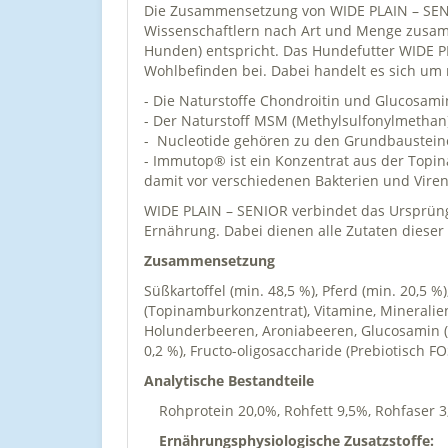
Die Zusammensetzung von WIDE PLAIN – SENIO
Wissenschaftlern nach Art und Menge zusam
Hunden) entspricht. Das Hundefutter WIDE PL
Wohlbefinden bei. Dabei handelt es sich um 
- Die Naturstoffe Chondroitin und Glucosam
- Der Naturstoff MSM (Methylsulfonylmethan)
- Nucleotide gehören zu den Grundbaustei
- Immutop® ist ein Konzentrat aus der Top
damit vor verschiedenen Bakterien und Viren
WIDE PLAIN – SENIOR verbindet das Ursprüngl
Ernährung. Dabei dienen alle Zutaten dieser
Zusammensetzung
Süßkartoffel (min. 48,5 %), Pferd (min. 20,5 %
(Topinamburkonzentrat), Vitamine, Minerali
Holunderbeeren, Aroniabeeren, Glucosamin (m
0,2 %), Fructo-oligosaccharide (Prebiotisch F
Analytische Bestandteile
Rohprotein 20,0%, Rohfett 9,5%, Rohfaser 
Ernährungsphysiologische Zusatzstoffe: