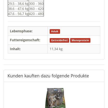
29,5 - 38,6 kg
300 - 360
38,6 - 47,6 kg
360 - 420
47,6 - 56,7 kg
420 - 480
Lebensphase:
Adult
Futtereigenschaft:
Getreidefrei
Monoprotein
Inhalt:
11,34 kg
Kunden kauften dazu folgende Produkte