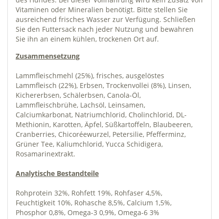
Vitaminen oder Mineralien benötigt. Bitte stellen Sie
ausreichend frisches Wasser zur Verfügung. Schließen
Sie den Futtersack nach jeder Nutzung und bewahren
Sie ihn an einem kühlen, trockenen Ort auf.
Zusammensetzung
Lammfleischmehl (25%), frisches, ausgelöstes
Lammfleisch (22%), Erbsen, Trockenvollei (8%), Linsen,
Kichererbsen, Schälerbsen, Canola-Öl,
Lammfleischbrühe, Lachsöl, Leinsamen,
Calciumkarbonat, Natriumchlorid, Cholinchlorid, DL-
Methionin, Karotten, Äpfel, Süßkartoffeln, Blaubeeren,
Cranberries, Chicoréewurzel, Petersilie, Pfefferminz,
Grüner Tee, Kaliumchlorid, Yucca Schidigera,
Rosamarinextrakt.
Analytische Bestandteile
Rohprotein 32%, Rohfett 19%, Rohfaser 4,5%,
Feuchtigkeit 10%, Rohasche 8,5%, Calcium 1,5%,
Phosphor 0,8%, Omega-3 0,9%, Omega-6 3%