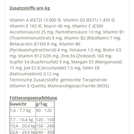
Zusatzstoffe pro kg
Vitamin A (E672) 13.000 IE, Vitamin D3 (E671) 1.450 IE,
Vitamin E 165 IE, Niacin 40 mg, Vitamin C (E300
Ascorbinsäure) 25 mg, Pantothensäure 13 mg, Vitamin B1
(Thiaminmononitrat) 8 mg, Vitamin B2 (Riboflavin) 7 mg,
Betacarotin (E160) 8 mg, Vitamin B6
(Pyridoxinhydrochlorid) 4 mg, Folsäure 1,5 mg, Biotin 0,5
mg, Vitamin B12 0,05 mg, Zink E6 (Zinkoxid) 160 mg,
Kupfer E4 (Kupfersulfat) 9 mg, Mangan E5 (Manganoxid)
15 mg, Jod E2 (Calciumjodat) 1,5 mg, Selen E8
(Natriumselenit) 0,12 mg
Technische Zusatzstoffe: gemischte Tocopherole
(Vitamin E-Quelle), Mannanoligosaccharide (MOS)
Fütterungsempfehlung
Gewicht
g/Tag
1,4 - 7,7 kg
30 - 120
7,7 - 10,4 kg
120 - 150
10,4 - 20,4 kg
150 - 240
20,4 - 29,5 kg
240 - 300