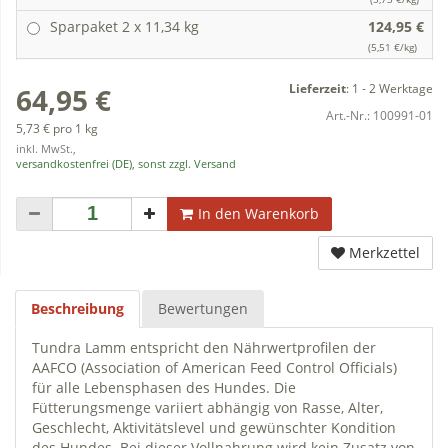
Sparpaket 2 x 11,34 kg
124,95 €
(5,51 €/kg)
Lieferzeit
:
1 - 2 Werktage
64,95 €
Art.-Nr.:
100991-01
5,73 € pro 1 kg
inkl. MwSt.,
versandkostenfrei (DE), sonst zzgl. Versand
In den Warenkorb
Merkzettel
Beschreibung
Bewertungen
Tundra Lamm entspricht den Nährwertprofilen der
AAFCO (Association of American Feed Control Officials)
für alle Lebensphasen des Hundes. Die
Fütterungsmenge variiert abhängig von Rasse, Alter,
Geschlecht, Aktivitätslevel und gewünschter Kondition
des Hundes. Bei dieser Vollnahrung wird kein Zusatz von