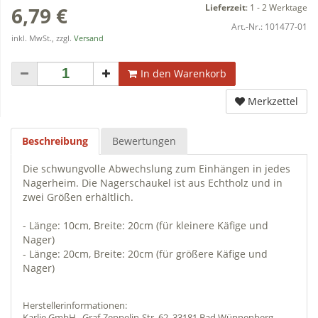
Lieferzeit
:
1 - 2 Werktage
6,79 €
Art.-Nr.:
101477-01
inkl. MwSt., zzgl.
Versand
In den Warenkorb
Merkzettel
Beschreibung
Bewertungen
Die schwungvolle Abwechslung zum Einhängen in jedes
Nagerheim. Die Nagerschaukel ist aus Echtholz und in
zwei Größen erhältlich.
- Länge: 10cm, Breite: 20cm (für kleinere Käfige und
Nager)
- Länge: 20cm, Breite: 20cm (für größere Käfige und
Nager)
Herstellerinformationen:
Karlie GmbH , Graf-Zeppelin-Str. 62, 33181 Bad Wünnenberg-