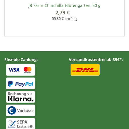
JR Farm Chinchilla-Blütengarten, 50 g
2,79 €
*
55,80 € pro 1 kg
Flexible Zahlung:
Versandkostenfrei ab 39€*: