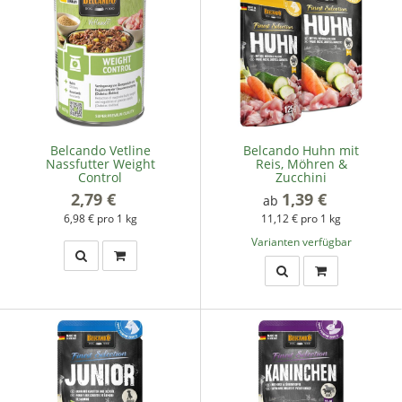
Belcando Vetline
Belcando Huhn mit
Nassfutter Weight
Reis, Möhren &
Control
Zucchini
2,79 €
*
1,39 €
*
ab
6,98 € pro 1 kg
11,12 € pro 1 kg
Varianten verfügbar