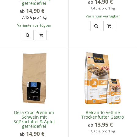
14,90 €
*
ab
getreidefrei
7,45 € pro 1 kg
14,90 €
*
ab
Varianten verfügbar
7,45 € pro 1 kg
Varianten verfügbar
Dera Croc Premium
Belcando Vetline
Schwein mit
Trockenfutter Gastro
Süßkartoffel & Apfel
13,95 €
*
ab
getreidefrei
7,75 € pro 1 kg
14,90 €
*
ab