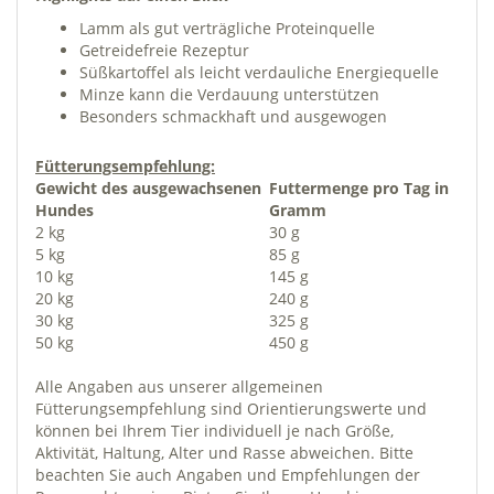
Lamm als gut verträgliche Proteinquelle
Getreidefreie Rezeptur
Süßkartoffel als leicht verdauliche Energiequelle
Minze kann die Verdauung unterstützen
Besonders schmackhaft und ausgewogen
Fütterungsempfehlung:
Gewicht des ausgewachsenen
Futtermenge pro Tag in
Hundes
Gramm
2 kg
30 g
5 kg
85 g
10 kg
145 g
20 kg
240 g
30 kg
325 g
50 kg
450 g
Alle Angaben aus unserer allgemeinen
Fütterungsempfehlung sind Orientierungswerte und
können bei Ihrem Tier individuell je nach Größe,
Aktivität, Haltung, Alter und Rasse abweichen. Bitte
beachten Sie auch Angaben und Empfehlungen der