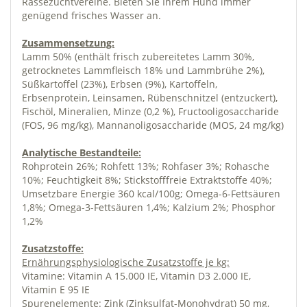
Rassezuchtvereine. Bieten Sie Ihrem Hund immer
genügend frisches Wasser an.
Zusammensetzung:
Lamm 50% (enthält frisch zubereitetes Lamm 30%,
getrocknetes Lammfleisch 18% und Lammbrühe 2%),
Süßkartoffel (23%), Erbsen (9%), Kartoffeln,
Erbsenprotein, Leinsamen, Rübenschnitzel (entzuckert),
Fischöl, Mineralien, Minze (0,2 %), Fructooligosaccharide
(FOS, 96 mg/kg), Mannanoligosaccharide (MOS, 24 mg/kg)
Analytische Bestandteile:
Rohprotein 26%; Rohfett 13%; Rohfaser 3%; Rohasche
10%; Feuchtigkeit 8%; Stickstofffreie Extraktstoffe 40%;
Umsetzbare Energie 360 kcal/100g; Omega-6-Fettsäuren
1,8%; Omega-3-Fettsäuren 1,4%; Kalzium 2%; Phosphor
1,2%
Zusatzstoffe:
Ernährungsphysiologische Zusatzstoffe je kg:
Vitamine: Vitamin A 15.000 IE, Vitamin D3 2.000 IE,
Vitamin E 95 IE
Spurenelemente: Zink (Zinksulfat-Monohydrat) 50 mg,