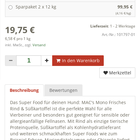
Sparpaket 2 x 12 kg
99,95 €
(4,16 €/kg)
Lieferzeit
:
1 - 2 Werktage
19,75 €
Art.-Nr.:
101797-01
6,58 € pro 1 kg
inkl. MwSt., zzgl.
Versand
In den Warenkorb
Merkzettel
Beschreibung
Bewertungen
Das Super Food für deinen Hund: MAC's Mono Frisches
Rind & Süßkartoffel ist die perfekte Wahl für alle
Vierbeiner und besonders gut geeignet für sensible oder
allergieanfällige Fellnasen. Mit Rind als einzige tierische
Proteinquelle, Süßkartoffel als Kohlenhydratlieferant
und weiteren schmackhaften Super Foods wie zum
Beispiel Erbsen, Mariendistelsamen oder Chicorée liefert