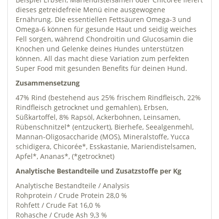
dieses getreidefreie Menü eine ausgewogene
Ernährung. Die essentiellen Fettsäuren Omega-3 und
Omega-6 können für gesunde Haut und seidig weiches
Fell sorgen, während Chondroitin und Glucosamin die
Knochen und Gelenke deines Hundes unterstützen
können. All das macht diese Variation zum perfekten
Super Food mit gesunden Benefits für deinen Hund.
Zusammensetzung
47% Rind (bestehend aus 25% frischem Rindfleisch, 22%
Rindfleisch getrocknet und gemahlen), Erbsen,
Süßkartoffel, 8% Rapsöl, Ackerbohnen, Leinsamen,
Rübenschnitzel* (entzuckert), Bierhefe, Seealgenmehl,
Mannan-Oligosaccharide (MOS), Mineralstoffe, Yucca
schidigera, Chicorée*, Esskastanie, Mariendistelsamen,
Apfel*, Ananas*, (*getrocknet)
Analytische Bestandteile und Zusatzstoffe per Kg
Analytische Bestandteile / Analysis
Rohprotein / Crude Protein 28,0 %
Rohfett / Crude Fat 16,0 %
Rohasche / Crude Ash 9,3 %