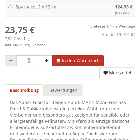
Sparpaket 2 x 12 kg
124,95 €
(5,21 €/kg)
Lieferzeit
:
1 - 2 Werktage
23,75 €
Art.-Nr.:
101796-01
7,92 € pro 1 kg
inkl. MwSt., zzgl.
Versand
In den Warenkorb
Merkzettel
Beschreibung
Bewertungen
Das Super Food für deinen Hund: MAC's Mono Frisches
Pferd & Süßkartoffel ist die perfekte Wahl für deinen
Vierbeiner und besonders gut geeignet für sensible oder
allergieanfällige Fellnasen. Mit Pferd als einzige tierische
Proteinquelle, Süßkartoffel als Kohlenhydratlieferant
und weiteren schmackhaften Super Foods wie zum
Beispiel Erbsen, Leinsamen oder Grünlippmuschel liefert