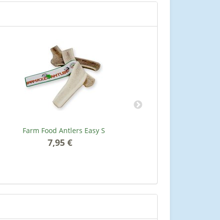
Farm Food Antlers Easy S
Dr. Clauders T
7,95 €
*
3