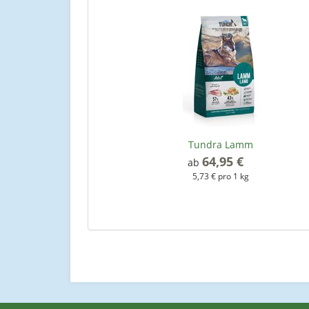
Tundra Lamm
64,95 €
*
ab
5,73 € pro 1 kg