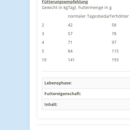
Fütterungsempfehlung
Gewicht in kg
Tägl. Futtermenge in g
normaler Tagesbedarf
erhöhter
2
42
58
3
57
78
4
71
97
5
84
115
10
141
193
Lebensphase:
Futtereigenschaft:
Inhalt: