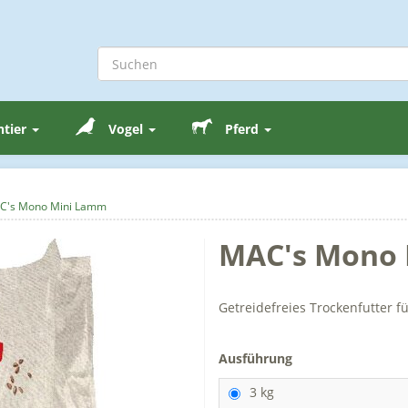
ntier
Vogel
Pferd
C's Mono Mini Lamm
MAC's Mono
Getreidefreies Trockenfutter f
Ausführung
3 kg