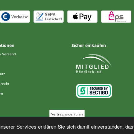
ationen
Sicher einkaufen
& Versand
utz
srecht
um
Vertrag widerrufen
serer Services erklären Sie sich damit einverstanden, das
*
Alle Preise inkl. MwSt., zzgl. ggf.
Versand