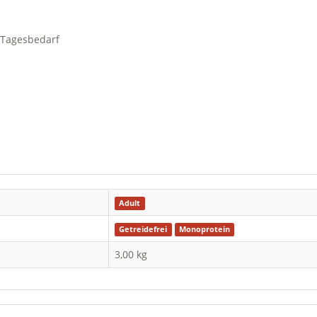
 Tagesbedarf
Adult
Getreidefrei
Monoprotein
3,00 kg