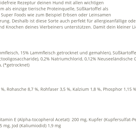
eidefreie Rezeptur deinen Hund mit allen wichtigen
als einzige tierische Proteinquelle, Süßkartoffel als
n Super Foods wie zum Beispiel Erbsen oder Leinsamen
ung. Deshalb ist diese Sorte auch perfekt für allergieanfällige o
nd Knochen deines Vierbeiners unterstützen. Damit dein kleiner Li
leisch, 15% Lammfleisch getrocknet und gemahlen), Süßkartoffel
ructooligosaccharide), 0,2% Natriumchlorid, 0,12% Neuseeländisch
, (*getrocknet)
 8 %, Rohasche 8,7 %, Rohfaser 3,5 %, Kalzium 1,8 %, Phosphor 1,1
, Vitamin E (Alpha-tocopherol Acetat): 200 mg, Kupfer (Kupfersulfat-P
 mg, Jod (Kaliumiodid) 1,9 mg