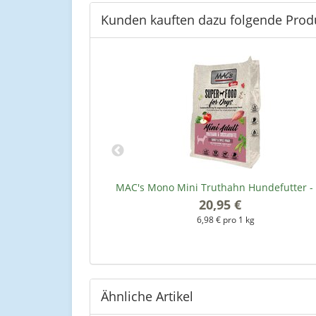
Kunden kauften dazu folgende Prod
futter - 3 kg
MAC's Mono Mini Truthahn Hundefutter - 
*
20,95 €
*
kg
6,98 € pro 1 kg
Ähnliche Artikel