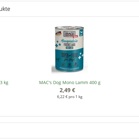
ukte
3 kg
MAC's Dog Mono Lamm 400 g
2,49 €
*
6,22 € pro 1 kg