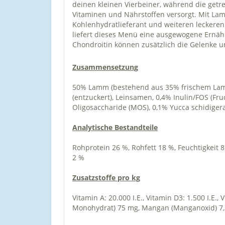
deinen kleinen Vierbeiner, während die getr
Vitaminen und Nährstoffen versorgt. Mit Lamm 
Kohlenhydratlieferant und weiteren leckere
liefert dieses Menü eine ausgewogene Ernähr
Chondroitin können zusätzlich die Gelenke u
Zusammensetzung
50% Lamm (bestehend aus 35% frischem Lammf
(entzuckert), Leinsamen, 0,4% Inulin/FOS (F
Oligosaccharide (MOS), 0,1% Yucca schidigera
Analytische Bestandteile
Rohprotein 26 %, Rohfett 18 %, Feuchtigkeit
2 %
Zusatzstoffe pro kg
Vitamin A: 20.000 I.E., Vitamin D3: 1.500 I.E.
Monohydrat) 75 mg, Mangan (Manganoxid) 7,5