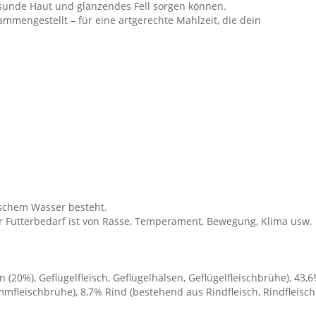
esunde Haut und glänzendes Fell sorgen können.
sammengestellt – für eine artgerechte Mahlzeit, die dein
rischem Wasser besteht.
r Futterbedarf ist von Rasse, Temperament, Bewegung, Klima usw. 
 (20%), Geflügelfleisch, Geflügelhälsen, Geflügelfleischbrühe), 4
eischbrühe), 8,7% Rind (bestehend aus Rindfleisch, Rindfleischb