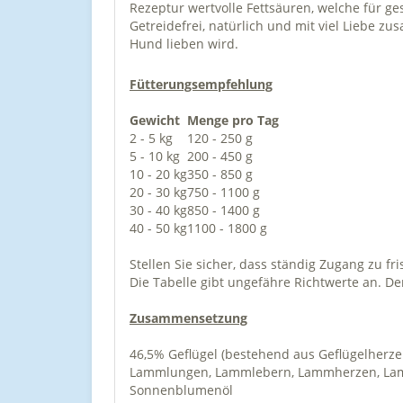
Rezeptur wertvolle Fettsäuren, welche für g
Getreidefrei, natürlich und mit viel Liebe zu
Hund lieben wird.
Fütterungsempfehlung
Gewicht
Menge pro Tag
2 - 5 kg
120 - 250 g
5 - 10 kg
200 - 450 g
10 - 20 kg
350 - 850 g
20 - 30 kg
750 - 1100 g
30 - 40 kg
850 - 1400 g
40 - 50 kg
1100 - 1800 g
Stellen Sie sicher, dass ständig Zugang zu f
Die Tabelle gibt ungefähre Richtwerte an. De
Zusammensetzung
46,5% Geflügel (bestehend aus Geflügelherzen
Lammlungen, Lammlebern, Lammherzen, Lammfl
Sonnenblumenöl