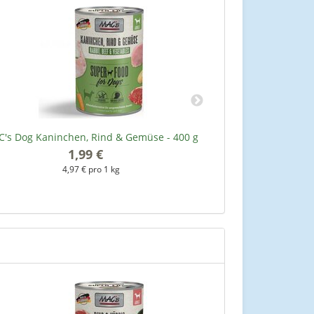
's Dog Kaninchen, Rind & Gemüse - 400 g
MAC's Dog Hühn
1,99 €
*
4,97 € pro 1 kg
4