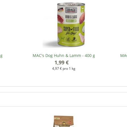
 g
MAC's Dog Huhn & Lamm - 400 g
MAC
1,99 €
*
4,97 € pro 1 kg