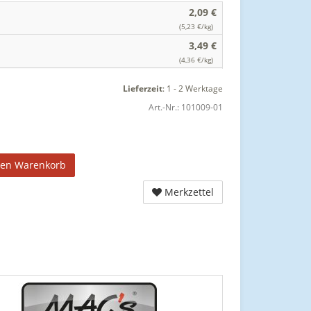
2,09 €
(5,23 €/kg)
3,49 €
(4,36 €/kg)
Lieferzeit
:
1 - 2 Werktage
Art.-Nr.:
101009-01
den Warenkorb
Merkzettel