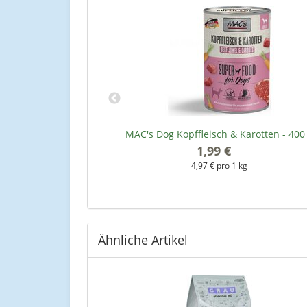
Gemüse 400 g
MAC's Dog Kopffleisch & Karotten - 400
1,99 €
*
kg
4,97 € pro 1 kg
Ähnliche Artikel