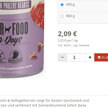
400 g
800 g
2,09 €
5,23 € pro 1 kg
inkl. MwSt., zzgl.
Versand
In 
Lamm & Geflügelherzen sorgt für besten Geschmack und
rzen und verfeinert mit Sonnenblumenöl liefert diese