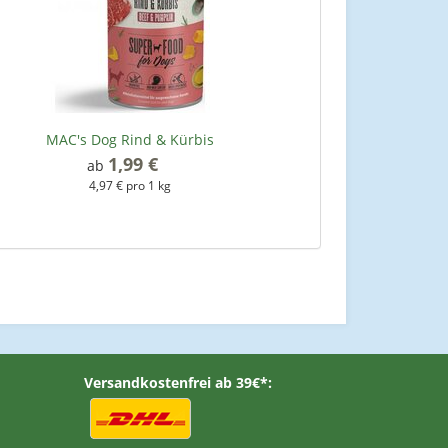
MAC's Dog Rind & Kürbis
1,99 €
*
ab
4,97 € pro 1 kg
Versandkostenfrei ab 39€*: