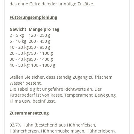
das ohne Getreide oder unnötige Zusätze.
Fütterungsempfehlung
Gewicht
Menge pro Tag
2 - 5 kg
120 - 250 g
5 - 10 kg
200 - 450 g
10 - 20 kg
350 - 850 g
20 - 30 kg
750 - 1100 g
30 - 40 kg
850 - 1400 g
40 - 50 kg
1100 - 1800 g
Stellen Sie sicher, dass ständig Zugang zu frischem
Wasser besteht.
Die Tabelle gibt ungefähre Richtwerte an. Der
Futterbedarf ist von Rasse, Temperament, Bewegung,
Klima usw. beeinflusst.
Zusammensetzung
93,7% Huhn (bestehend aus Hühnerfleisch,
Hühnerherzen, Hühnermuskelmägen,
Hühnerlebern,