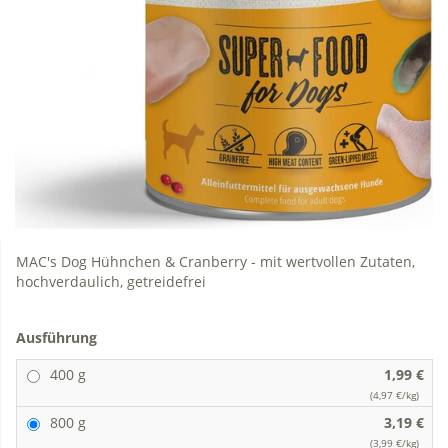
MAC's Dog Hühnchen & Cranberry - mit wertvollen Zutaten,
hochverdaulich, getreidefrei
Ausführung
400 g
1,99 €
(4,97 €/kg)
800 g
3,19 €
(3,99 €/kg)