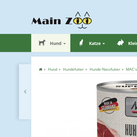
Hund
Katze
Klei
Hund
Hundefutter
Hunde-Nassfutter
MAC's