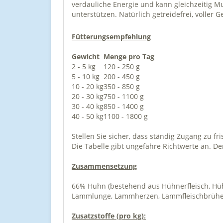
verdauliche Energie und kann gleichzeitig 
unterstützen. Natürlich getreidefrei, voller
Fütterungsempfehlung
Gewicht
Menge pro Tag
2 - 5 kg
120 - 250 g
5 - 10 kg
200 - 450 g
10 - 20 kg
350 - 850 g
20 - 30 kg
750 - 1100 g
30 - 40 kg
850 - 1400 g
40 - 50 kg
1100 - 1800 g
Stellen Sie sicher, dass ständig Zugang zu f
Die Tabelle gibt ungefähre Richtwerte an. De
Zusammensetzung
66% Huhn (bestehend aus Hühnerfleisch, H
Lammlunge, Lammherzen,
Lammfleischbrühe)
Zusatzstoffe (pro kg):