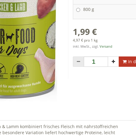
800 g
1,99 €
4,97 € pro 1 kg
inkl. MwSt., zzgl.
Versand
In 
n & Lamm kombiniert frisches Fleisch mit nährstoffreichen
 besondere Variation liefert hochwertige Proteine, leicht