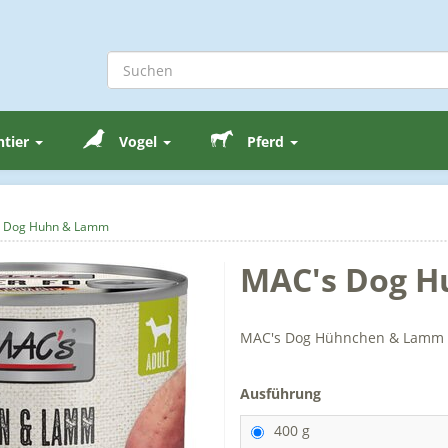
ntier
Vogel
Pferd
 Dog Huhn & Lamm
MAC's Dog 
MAC's Dog Hühnchen & Lamm - 
Ausführung
400 g