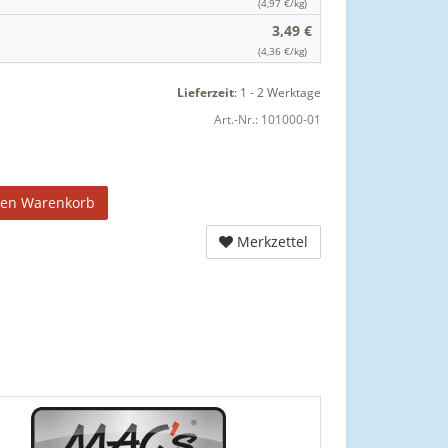
(4,97 €/kg)
3,49 €
(4,36 €/kg)
Lieferzeit
:
1 - 2 Werktage
Art.-Nr.:
101000-01
den Warenkorb
Merkzettel