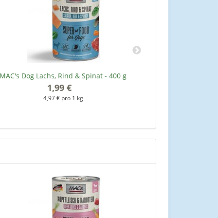
MAC's Dog Lachs, Rind & Spinat - 400 g
MAC's Dog Kopf
1,99 €
*
4,97 € pro 1 kg
4