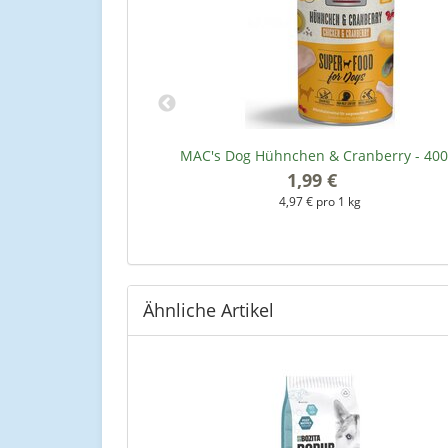
& Gemüse - 400 g
MAC's Dog Hühnchen & Cranberry - 400
1,99 €
*
kg
4,97 € pro 1 kg
Ähnliche Artikel