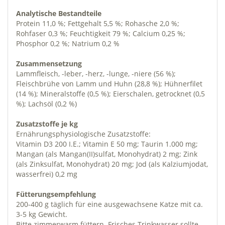
Analytische Bestandteile
Protein 11,0 %; Fettgehalt 5,5 %; Rohasche 2,0 %;
Rohfaser 0,3 %; Feuchtigkeit 79 %; Calcium 0,25 %;
Phosphor 0,2 %; Natrium 0,2 %
Zusammensetzung
Lammfleisch, -leber, -herz, -lunge, -niere (56 %);
Fleischbrühe von Lamm und Huhn (28,8 %); Hühnerfilet
(14 %); Mineralstoffe (0,5 %); Eierschalen, getrocknet (0,5
%); Lachsöl (0,2 %)
Zusatzstoffe je kg
Ernährungsphysiologische Zusatzstoffe:
Vitamin D3 200 I.E.; Vitamin E 50 mg; Taurin 1.000 mg;
Mangan (als Mangan(II)sulfat, Monohydrat) 2 mg; Zink
(als Zinksulfat, Monohydrat) 20 mg; Jod (als Kalziumjodat,
wasserfrei) 0,2 mg
Fütterungsempfehlung
200-400 g täglich für eine ausgewachsene Katze mit ca.
3-5 kg Gewicht.
Bitte zimmerwarm füttern. Frisches Trinkwasser sollte