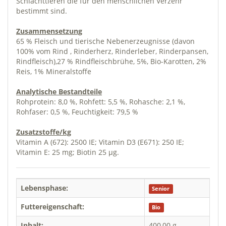
Schlachttieren die für den menschlichen Verzehr
bestimmt sind.
Zusammensetzung
65 % Fleisch und tierische Nebenerzeugnisse (davon
100% vom Rind , Rinderherz, Rinderleber, Rinderpansen,
Rindfleisch),27 % Rindfleischbrühe, 5%, Bio-Karotten, 2%
Reis, 1% Mineralstoffe
Analytische Bestandteile
Rohprotein: 8,0 %, Rohfett: 5,5 %, Rohasche: 2,1 %,
Rohfaser: 0,5 %, Feuchtigkeit: 79,5 %
Zusatzstoffe/kg
Vitamin A (672): 2500 IE; Vitamin D3 (E671): 250 IE;
Vitamin E: 25 mg; Biotin 25 µg.
Lebensphase:
Senior
Futtereigenschaft:
Bio
Inhalt:
400,00 g