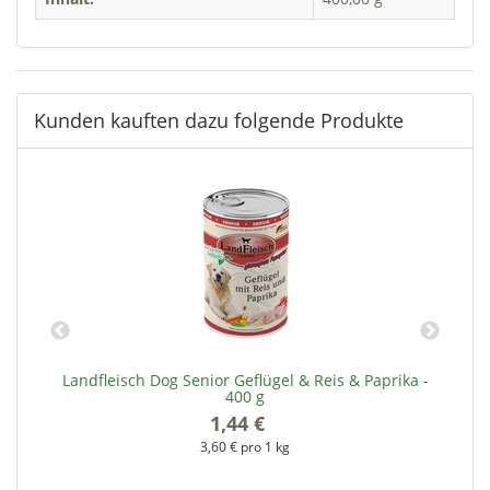
Kunden kauften dazu folgende Produkte
 g
Landfleisch Dog Senior Geflügel & Reis & Paprika -
L
400 g
1,44 €
*
3,60 € pro 1 kg