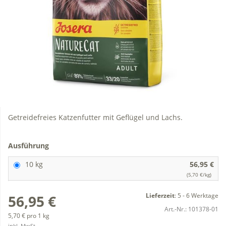
Getreidefreies Katzenfutter mit Geflügel und Lachs.
Ausführung
10 kg
56,95 €
(5,70 €/kg)
Lieferzeit
:
5 - 6 Werktage
56,95 €
Art.-Nr.:
101378-01
5,70 € pro 1 kg
inkl. MwSt.,