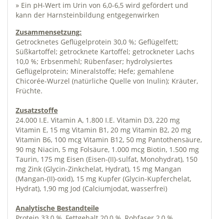
» Ein pH-Wert im Urin von 6,0-6,5 wird gefördert und
kann der Harnsteinbildung entgegenwirken
Zusammensetzung:
Getrocknetes Geflügelprotein 30,0 %; Geflügelfett;
Süßkartoffel; getrocknete Kartoffel; getrockneter Lachs
10,0 %; Erbsenmehl; Rübenfaser; hydrolysiertes
Geflügelprotein; Mineralstoffe; Hefe; gemahlene
Chicorée-Wurzel (natürliche Quelle von Inulin); Kräuter,
Früchte.
Zusatzstoffe
24.000 I.E. Vitamin A, 1.800 I.E. Vitamin D3, 220 mg
Vitamin E, 15 mg Vitamin B1, 20 mg Vitamin B2, 20 mg
Vitamin B6, 100 mcg Vitamin B12, 50 mg Pantothensäure,
90 mg Niacin, 5 mg Folsäure, 1.000 mcg Biotin, 1.500 mg
Taurin, 175 mg Eisen (Eisen-(II)-sulfat, Monohydrat), 150
mg Zink (Glycin-Zinkchelat, Hydrat), 15 mg Mangan
(Mangan-(II)-oxid), 15 mg Kupfer (Glycin-Kupferchelat,
Hydrat), 1,90 mg Jod (Calciumjodat, wasserfrei)
Analytische Bestandteile
Protein 33,0 %, Fettgehalt 20,0 %, Rohfaser 2,0 %,