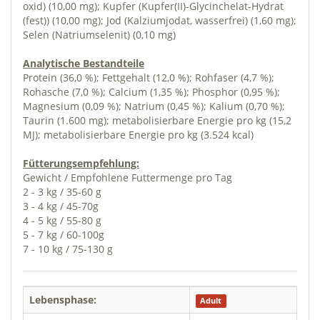
oxid) (10,00 mg); Kupfer (Kupfer(II)-Glycinchelat-Hydrat
(fest)) (10,00 mg); Jod (Kalziumjodat, wasserfrei) (1,60 mg);
Selen (Natriumselenit) (0,10 mg)
Analytische Bestandteile
Protein (36,0 %); Fettgehalt (12,0 %); Rohfaser (4,7 %);
Rohasche (7,0 %); Calcium (1,35 %); Phosphor (0,95 %);
Magnesium (0,09 %); Natrium (0,45 %); Kalium (0,70 %);
Taurin (1.600 mg); metabolisierbare Energie pro kg (15,2
MJ); metabolisierbare Energie pro kg (3.524 kcal)
Fütterungsempfehlung:
Gewicht / Empfohlene Futtermenge pro Tag
2 - 3 kg / 35-60 g
3 - 4 kg / 45-70g
4 - 5 kg / 55-80 g
5 - 7 kg / 60-100g
7 - 10 kg / 75-130 g
Lebensphase:
Adult