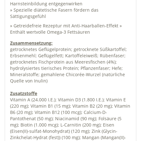
Harnsteinbildung entgegenwirken
» Spezielle diätetische Fasern fördern das
Sättigungsgefühl
» Getreidefreie Rezeptur mit Anti-Haarballen-Effekt »
Enthält wertvolle Omega-3 Fettsäuren
Zusammensetzung:
getrocknetes Geflügelprotein; getrocknete Süßkartoffel;
Erbsenmehl; Geflügelfett; Kartoffeleiweiß; Rübenfaser;
getrocknetes Fischprotein aus Meeresfischen (4%);
hydrolysiertes tierisches Protein; Pflanzenfaser; Hefe;
Mineralstoffe; gemahlene Chicorée-Wurzel (natürliche
Quelle von Inulin)
Zusatzstoffe
Vitamin A (24.000 I.E.); Vitamin D3 (1.800 I.E.); Vitamin E
(220 mg); Vitamin B1 (15 mg); Vitamin B2 (20 mg); Vitamin
B6 (20 mg); Vitamin B12 (100 mcg); Calcium-D-
Pantothenat (50 mg); Niacinamid (90 mg); Folsäure (5
mg); Biotin (1.000 mcg); L-Carnitin (200 mg); Eisen
(Eisen(II)-sulfat-Monohydrat) (120 mg); Zink (Glycin-
Zinkchelat-Hydrat (fest)) (100 mg); Mangan (Mangan(II)-