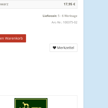
hwarz
17,95 €
Lieferzeit
:
5 - 6 Werktage
Art.-Nr.:
100375-02
den Warenkorb
Merkzettel