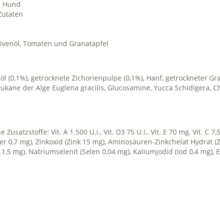
en Hund
Zutaten
livenöl, Tomaten und Granatapfel
enöl (0,1%), getrocknete Zichorienpulpe (0,1%), Hanf, getrockneter G
 Glukane der Alge Euglena gracilis, Glucosamine, Yucca Schidigera, C
usatzstoffe: Vit. A 1.500 U.I., Vit. D3 75 U.I., Vit. E 70 mg, Vit. C 7
r 0,7 mg), Zinkoxid (Zink 15 mg), Aminosäuren-Zinkchelat Hydrat (
 mg), Natriumselenit (Selen 0,04 mg), Kaliumjodid (Iod 0,4 mg), E