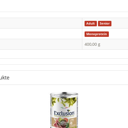
Adult
Senior
Monoprotein
400,00 g
ukte