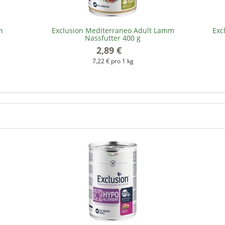
h
Exclusion Mediterraneo Adult Lamm
Exc
Nassfutter 400 g
2,89 €
*
7,22 € pro 1 kg