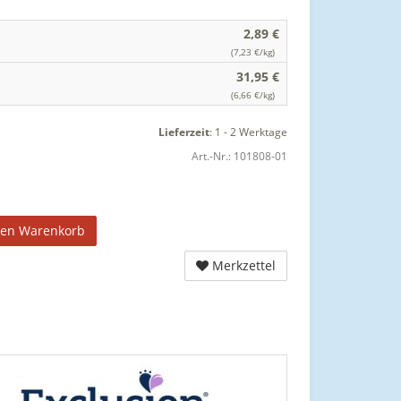
2,89 €
(7,23 €/kg)
31,95 €
(6,66 €/kg)
Lieferzeit
:
1 - 2 Werktage
Art.-Nr.:
101808-01
den Warenkorb
Merkzettel