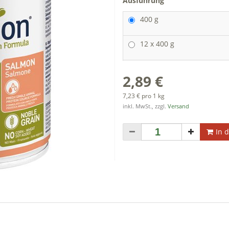
Ausführung
400 g
12 x 400 g
2,89 €
7,23 € pro 1 kg
inkl. MwSt., zzgl.
Versand
In 