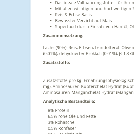
Das ideale Vollnahrungsfutter für Ihr
Mit allen wichtigen und hochwertigen 
Reis & Erbse Basis
Bewusster Verzicht auf Mais
Superfood durch Einsatz von Hanföl, O
Zusammensetzung:
Lachs (90%), Reis, Erbsen, Leindotteröl, Oliv
(0,01%), dehydrierter Brokkoli (0,01%), β-1,3
Zusatzstoffe:
Zusatzstoffe pro kg: Ernährungsphysiologische Z
mg), Aminosäuren-Kupferchelat Hydrat (Kupfe
Aminosäuren-Manganchelat Hydrat (Mangan 1,5
Analytische Bestandteile:
8% Protein
6,5
% rohe Öle und Fette
3% Rohasche
0
,5% Rohfaser