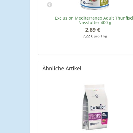
lt Kalb Nassfutter
Exclusion Mediterraneo Adult Thunfisc
Nassfutter 400 g
2,89 €
*
kg
7,22 € pro 1 kg
Ähnliche Artikel