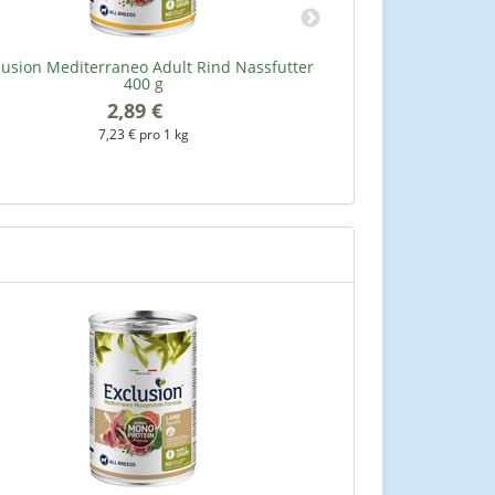
lusion Mediterraneo Adult Rind Nassfutter
Exclusion Mediter
400 g
2,89 €
*
7,23 € pro 1 kg
7