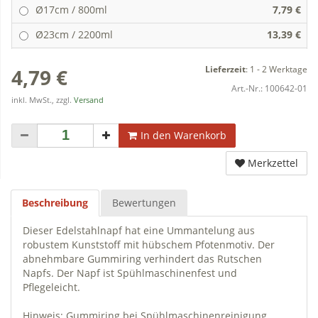
Ø17cm / 800ml
7,79 €
Ø23cm / 2200ml
13,39 €
Lieferzeit
:
1 - 2 Werktage
4,79 €
Art.-Nr.:
100642-01
inkl. MwSt., zzgl.
Versand
In den Warenkorb
Merkzettel
Beschreibung
Bewertungen
Dieser Edelstahlnapf hat eine Ummantelung aus
robustem Kunststoff mit hübschem Pfotenmotiv. Der
abnehmbare Gummiring verhindert das Rutschen
Napfs. Der Napf ist Spühlmaschinenfest und
Pflegeleicht.
Hinweis: Gummiring bei Spühlmaschinenreinigung