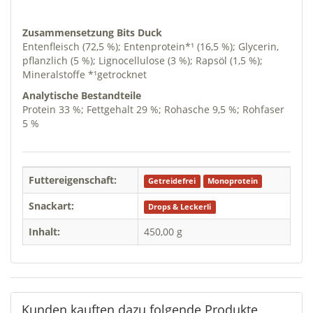
Zusammensetzung Bits Duck
Entenfleisch (72,5 %); Entenprotein*¹ (16,5 %); Glycerin,
pflanzlich (5 %); Lignocellulose (3 %); Rapsöl (1,5 %);
Mineralstoffe *¹getrocknet
Analytische Bestandteile
Protein 33 %; Fettgehalt 29 %; Rohasche 9,5 %; Rohfaser
5 %
Futtereigenschaft:
Getreidefrei
Monoprotein
Snackart:
Drops & Leckerli
Inhalt:
450,00 g
Kunden kauften dazu folgende Produkte