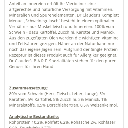
Anteil an Innereien erhält Ihr Vierbeiner eine
artgerechte und natürliche Versorgung mit Vitaminen,
Mineralien und Spurenelementen. Dr.Clauder‘s Komplett
Menue „Schweinegulasch“ besteht in einem optimalen
Verhältnis aus Muskelfleisch und Innereien. 100% vom
Schwein - dazu Kartoffel, Zucchini, Karotte und Maniok.
Aus den zugefügten Ölen werden die wichtigen Vitamine
und Fettsäuren gezogen. Näher an der Natur kann nur
noch das eigene Jagen sein. Aufgrund der Single-Protein
Rezeptur ist dieses Produkt auch für Allergiker geeignet.
Dr.Clauder‘s B.A.R.F. Spezialitäten stehen für den puren
Genuss für Ihren Hund. .
Zusammensetzung:
80% vom Schwein (Herz, Fleisch, Leber, Lunge), 5%
Karotten, 5% Kartoffel, 5% Zucchini, 3% Maniok, 1%
Mineralstoffe, 0,5% Dorschlebertran, 0,5% Weizenkeimöl.
Analytische Bestandteile:
Rohprotein 10,2%, Rohfett 6,2%, Rohasche 2%, Rohfaser
0,6%, Feuchtigkeit 77%.