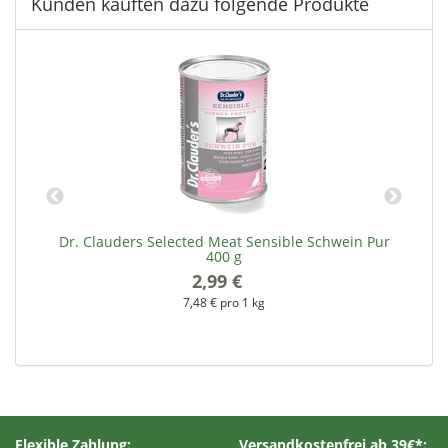
Kunden kauften dazu folgende Produkte
 &
Dr. Clauders Selected Meat Sensible Schwein Pur
D
400 g
2,99 €
*
7,48 € pro 1 kg
Flexible Zahlung:
Versandkostenfrei ab 39€*: