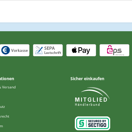
ationen
Sicher einkaufen
& Versand
utz
srecht
um