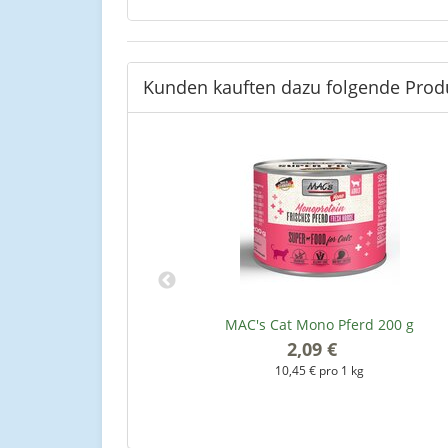
Kunden kauften dazu folgende Prod
t - 5,4 kg
MAC's Cat Mono Pferd 200 g
*
2,09 €
*
kg
10,45 € pro 1 kg