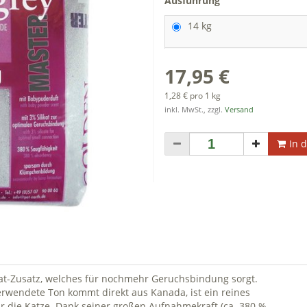
Ausführung
14 kg
17,95 €
1,28 € pro 1 kg
inkl. MwSt., zzgl.
Versand
In 
kat-Zusatz, welches für nochmehr Geruchsbindung sorgt.
wendete Ton kommt direkt aus Kanada, ist ein reines
ür die Katze. Dank seiner großen Aufnahmekraft (ca. 380 %