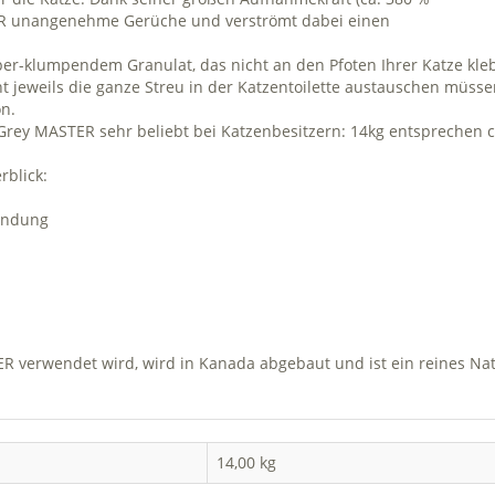
ER unangenehme Gerüche und verströmt dabei einen
per-klumpendem Granulat, das nicht an den Pfoten Ihrer Katze kleb
ht jeweils die ganze Streu in der Katzentoilette austauschen mü
n.
rey MASTER sehr beliebt bei Katzenbesitzern: 14kg entsprechen c
rblick:
bindung
R verwendet wird, wird in Kanada abgebaut und ist ein reines Natu
14,00 kg