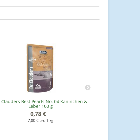
. Clauders Best Pearls No. 04 Kaninchen &
Leonardo Her
Leber 100 g
0,78 €
*
1
7,80 € pro 1 kg