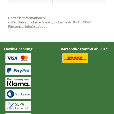
Herstellerinformationen:
cdVet Naturprodukte GmbH , Industriestr. 9 - 11, 49584
Fürstenau, info@cdVet.de
Flexible Zahlung:
Versandkostenfrei ab 39€*: