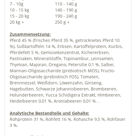
7 - 10g
110 - 140 g
10 - 15 kg
140 - 190 g
15 - 20 kg
190 - 240 g
20 kg +
250 g +
Zusammensetzung:
Pferd 45 % (frisches Pferd 35 %, getrocknetes Pferd 10
%), Süßkartoffeln 14 %, Erbsen, Kartoffelprotein, Kürbis,
Pferdefett 5 %, Gemüsekonzentrat, Kichererbsen,
Pastinaken, Mineralstoffe, Topinambur, Leinsamen,
Thymian, Majoran, Oregano, Petersilie 0,1 %, Salbei,
Mannan-Oligosaccharide (prebiotisch MOS), Fructo-
Oligosaccharide (prebiotisch FOS), Tomaten,
Brennnessel, Weißdorn, Löwenzahn, Ginseng,
Hagebutten, Schwarze Johannisbeeren, Brombeeren,
Holunderbeeren, Yucca Schidigera Extrakt, Himbeeren,
Heidelbeeren 0,01 %, Aroniabeeren 0,01 %. .
Analytische Bestandteile und Gehalte:
Rohprotein 31 %, Rohfett 16 %, Rohasche 9,5 %, Rohfaser
3 %.