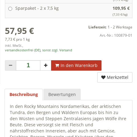
Sparpaket - 2 x 7,5 kg
109,95 €
(7,33 €/kg)
Lieferzeit
:
1 - 2 Werktage
57,95 €
Art.-Nr.:
100879-01
7,73 € pro 1 kg
inkl. MwSt.,
versandkostenfrei (DE), sonst zzgl. Versand
In den Warenkorb
Merkzettel
Beschreibung
Bewertungen
In den Rocky Mountains Nordamerikas, der arktischen
Tundra, den Bergen und Wäldern Europas bis hin zu
den Wüsten und Steppen Zentralasiens jagen Wölfe ihre
Beute. Diese versorgt sie mit Fleisch und
nährstoffreichen Innereien, aber auch mit Gemüse,
Früchten, Beeren, Wurzeln und Kräutern über den