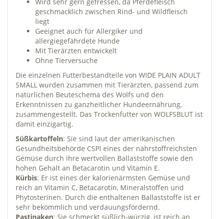
Wird sehr gern gefressen, da Pferdefleisch
geschmacklich zwischen Rind- und Wildfleisch
liegt
Geeignet auch für Allergiker und
allergiegefährdete Hunde
Mit Tierärzten entwickelt
Ohne Tierversuche
Die einzelnen Futterbestandteile von WIDE PLAIN ADULT
SMALL wurden zusammen mit Tierärzten, passend zum
natürlichen Beuteschema des Wolfs und den
Erkenntnissen zu ganzheitlicher Hundeernährung,
zusammengestellt. Das Trockenfutter von WOLFSBLUT ist
damit einzigartig.
Süßkartoffeln
: Sie sind laut der amerikanischen
Gesundheitsbehörde CSPI eines der nährstoffreichsten
Gemüse durch ihre wertvollen Ballaststoffe sowie den
hohen Gehalt an Betacarotin und Vitamin E.
Kürbis
: Er ist eines der kalorienärmsten Gemüse und
reich an Vitamin C, Betacarotin, Mineralstoffen und
Phytosterinen. Durch die enthaltenen Ballaststoffe ist er
sehr bekömmlich und verdauungsfördernd.
Pastinaken
: Sie schmeckt süßlich-würzig, ist reich an