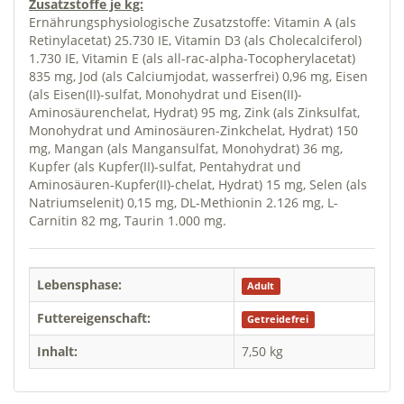
Zusatzstoffe je kg:
Ernährungsphysiologische Zusatzstoffe: Vitamin A (als
Retinylacetat) 25.730 IE, Vitamin D3 (als Cholecalciferol)
1.730 IE, Vitamin E (als all-rac-alpha-Tocopherylacetat)
835 mg, Jod (als Calciumjodat, wasserfrei) 0,96 mg, Eisen
(als Eisen(II)-sulfat, Monohydrat und Eisen(II)-
Aminosäurenchelat, Hydrat) 95 mg, Zink (als Zinksulfat,
Monohydrat und Aminosäuren-Zinkchelat, Hydrat) 150
mg, Mangan (als Mangansulfat, Monohydrat) 36 mg,
Kupfer (als Kupfer(II)-sulfat, Pentahydrat und
Aminosäuren-Kupfer(II)-chelat, Hydrat) 15 mg, Selen (als
Natriumselenit) 0,15 mg, DL-Methionin 2.126 mg, L-
Carnitin 82 mg, Taurin 1.000 mg.
Lebensphase:
Adult
Futtereigenschaft:
Getreidefrei
Inhalt:
7,50 kg