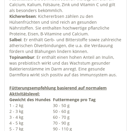
Calcium, Kalium, Folsäure, Zink und Vitamin C und gilt
als besonders bekömmlich.
Kichererbsen
: Kichererbsen zählen zu den
Hülsenfrüchten und sind reich an gesunden
Nährstoffen. Sie enthalten hochwertige pflanzliche
Proteine, Eisen, B-Vitamine und Calcium.
Salbei
: Er enthält Gerb- und Bitterstoffe sowie zahlreiche
ätherischen Ölverbindungen, die u.a. die Verdauung
fördern und Blähungen lindern können.
Topinambur
: Er enthält einen hohen Anteil an Inulin,
was prebiotisch wirkt und das Wachstum gesunder
Bakterienstämme im Darm anregt. Eine gesunde
Darmflora wirkt sich positiv auf das Immunsystem aus.
Fütterungsempfehlung basierend auf normalem
Aktivitätslevel:
Gewicht des Hundes
Futtermenge pro Tag
1 - 2 kg
30 - 50 g
2 - 3 kg
50 - 60 g
3 - 4 kg
60 - 70 g
4 - 5 kg
70 - 90 g
5 - 7 kg
90 - 110 g