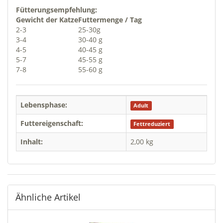
Fütterungsempfehlung:
Gewicht der Katze
Futtermenge / Tag
2-3
25-30g
3-4
30-40 g
4-5
40-45 g
5-7
45-55 g
7-8
55-60 g
Lebensphase:
Adult
Futtereigenschaft:
Fettreduziert
Inhalt:
2,00 kg
Ähnliche Artikel