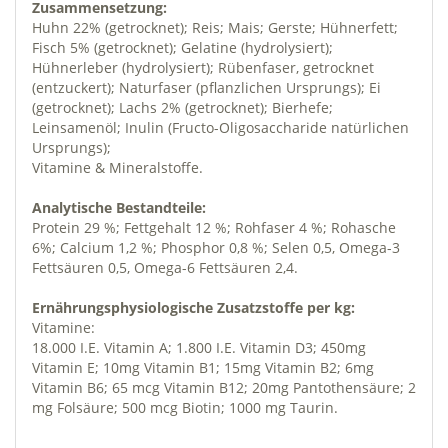
Zusammensetzung:
Huhn 22% (getrocknet); Reis; Mais; Gerste; Hühnerfett;
Fisch 5% (getrocknet); Gelatine (hydrolysiert);
Hühnerleber (hydrolysiert); Rübenfaser, getrocknet
(entzuckert); Naturfaser (pflanzlichen Ursprungs); Ei
(getrocknet); Lachs 2% (getrocknet); Bierhefe;
Leinsamenöl; Inulin (Fructo-Oligosaccharide natürlichen
Ursprungs);
Vitamine & Mineralstoffe.
Analytische Bestandteile:
Protein 29 %; Fettgehalt 12 %; Rohfaser 4 %; Rohasche
6%; Calcium 1,2 %; Phosphor 0,8 %; Selen 0,5, Omega-3
Fettsäuren 0,5, Omega-6 Fettsäuren 2,4.
Ernährungsphysiologische Zusatzstoffe per kg:
Vitamine:
18.000 I.E. Vitamin A; 1.800 I.E. Vitamin D3; 450mg
Vitamin E; 10mg Vitamin B1; 15mg Vitamin B2; 6mg
Vitamin B6; 65 mcg Vitamin B12; 20mg Pantothensäure; 2
mg Folsäure; 500 mcg Biotin; 1000 mg Taurin.