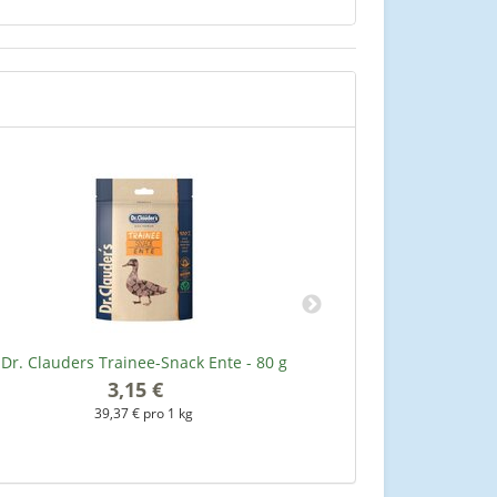
Dr. Clauders Trainee-Snack Ente - 80 g
Winner Plus PUR
3,15 €
*
39,37 € pro 1 kg
4