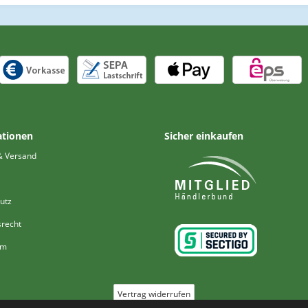
ationen
Sicher einkaufen
& Versand
utz
srecht
um
Vertrag widerrufen