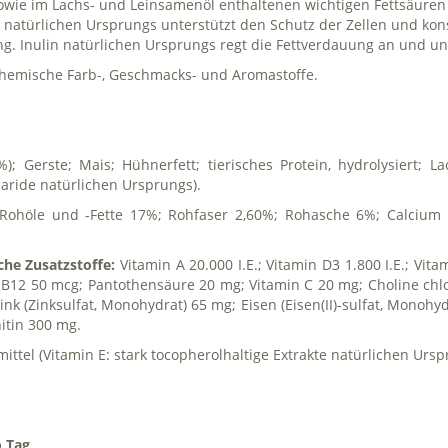
t sowie im Lachs- und Leinsamenöl enthaltenen wichtigen Fettsäu
 natürlichen Ursprungs unterstützt den Schutz der Zellen und kons
g. Inulin natürlichen Ursprungs regt die Fettverdauung an und unt
chemische Farb-, Geschmacks- und Aromastoffe.
; Gerste; Mais; Hühnerfett; tierisches Protein, hydrolysiert; L
charide natürlichen Ursprungs).
ohöle und -Fette 17%; Rohfaser 2,60%; Rohasche 6%; Calcium 1
che Zusatzstoffe:
Vitamin A 20.000 I.E.; Vitamin D3 1.800 I.E.; Vit
 B12 50 mcg; Pantothensäure 20 mg; Vitamin C 20 mg; Choline chlo
Zink (Zinksulfat, Monohydrat) 65 mg; Eisen (Eisen(II)-sulfat, Monoh
nitin 300 mg.
ittel (Vitamin E: stark tocopherolhaltige Extrakte natürlichen Ursp
 Tag