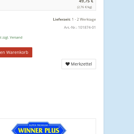
49,75 €
(2,76 €/kg)
Lieferzeit
:
1 - 2 Werktage
Art.-Nr.:
101874-01
t zzgl. Versand
den Warenkorb
Merkzettel