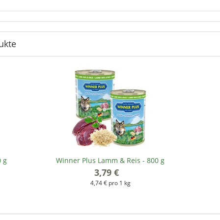
ukte
0 g
Winner Plus Lamm & Reis - 800 g
3,79 €
*
4,74 € pro 1 kg