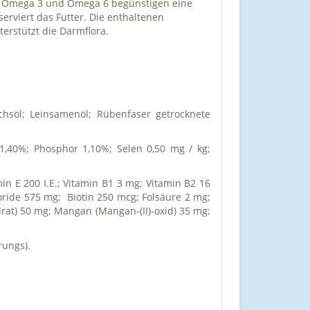
ren Omega 3 und Omega 6 begünstigen eine
erviert das Futter. Die enthaltenen
erstützt die Darmflora.
achsöl; Leinsamenöl; Rübenfaser getrocknete
,40%; Phosphor 1,10%; Selen 0,50 mg / kg;
amin E 200 I.E.; Vitamin B1 3 mg; Vitamin B2 16
ride 575 mg; Biotin 250 mcg; Folsäure 2 mg;
ydrat) 50 mg; Mangan (Mangan-(II)-oxid) 35 mg;
rungs).