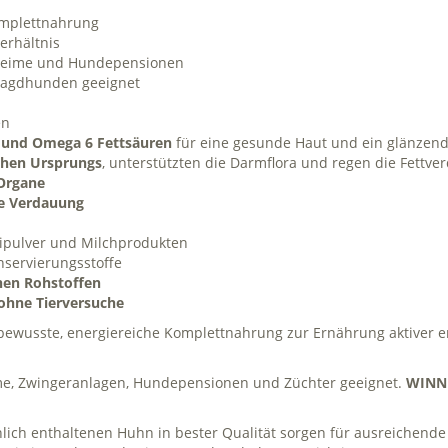
omplettnahrung
erhältnis
rheime und Hundepensionen
n Jagdhunden geeignet
en
und Omega 6 Fettsäuren
für eine gesunde Haut und ein glänzend
ichen Ursprungs
, unterstützten die Darmflora und regen die Fettv
 Organe
ie Verdauung
Eipulver und Milchprodukten
servierungsstoffe
chen Rohstoffen
ohne Tierversuche
sbewusste, energiereiche Komplettnahrung zur Ernährung aktiver e
eime, Zwingeranlagen, Hundepensionen und Züchter geeignet.
WINN
lich enthaltenen Huhn in bester Qualität sorgen für ausreichende