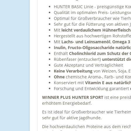
HUNTER BASIC Linie - preisgünstige K
Qualität im optimalen Preis- Leistungsv
Optimal für Großverbraucher wie Tie
Sehr gut für die Fütterung von aktive
Mit
leicht verdaulichem Hühnerfleisch
Hergestellt aus hochwertigen Rohstoff
Mit
Lachs- und Leinsamenöl
,
Omega 3 
Inulin, Fructo-Oligosaccharide natürl
Enthält
Cholinchlorid zum Schutz der
Rübenfaser (entzuckert)
unterstützt d
Gute Akzeptanz und Verträglichkeit
Keine Verarbeitung
von Weizen, Soja, 
Ohne
chemische Aroma-, Farb- und Kon
Konserviert mit
Vitamin E aus natürli
Forschung und Entwicklung garantiert
WINNER PLUS HUNTER SPORT
ist eine prei
erhöhtem Energiebedarf.
Es ist ideal für Großverbraucher wie Tierh
sehr gut für aktive Jagdhunde.
Die hochverdaulichen Proteine aus dem reich