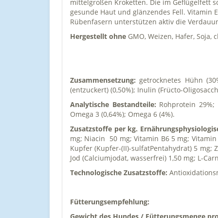
mittelgroßen Kroketten. Die im Geflügelfet
gesunde Haut und glänzendes Fell. Vitamin E
Rübenfasern unterstützen aktiv die Verdauun
Hergestellt ohne
GMO, Weizen, Hafer, Soja, 
Zusammensetzung:
getrocknetes Hühn (30%)
(entzuckert) (0,50%); Inulin (Frücto-Oligosac
Analytische Bestandteile:
Rohprotein 29%; R
Omega 3 (0,64%); Omega 6 (4%).
Zusatzstoffe per kg. Ernährungsphysiologis
mg; Niacin 50 mg; Vitamin B6 5 mg; Vitamin
Kupfer (Kupfer-(II)-sulfatPentahydrat) 5 mg; 
Jod (Calciumjodat, wasserfrei) 1,50 mg; L-Car
Technologische Zusatzstoffe:
Antioxidationsm
Fütterungsempfehlung:
Gewicht des Hundes / Fütterungsmenge pro