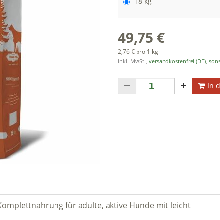
18 kg
49,75 €
2,76 € pro 1 kg
inkl. MwSt.,
versandkostenfrei (DE), sons
In 
 Komplettnahrung für adulte, aktive Hunde mit leicht