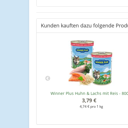
Kunden kauften dazu folgende Prod
Athletic - 18 kg
Winner Plus Huhn & Lachs mit Reis - 80
*
3,79 €
*
kg
4,74 € pro 1 kg