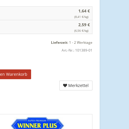
1,64 €
(8,41 €/kg)
2,59 €
(6,56 €/kg)
Lieferzeit
:
1 - 2 Werktage
Art.-Nr.:
101389-01
den Warenkorb
Merkzettel