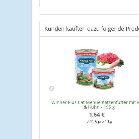
Kunden kauften dazu folgende Prod
te 200 g
Winner Plus Cat Menue Katzenfutter mit 
& Huhn - 195 g
1,64 €
*
kg
8,41 € pro 1 kg