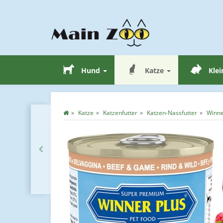
Hund
Katze
Klei
Katze
Katzenfutter
Katzen-Nassfutter
Winne