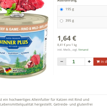
Ausführung
195 g
395 g
1,64 €
8,41 € pro 1 kg
inkl. MwSt., zzgl.
Versand
In 
in hochwertiges Alleinfutter für Katzen mit Rind und
Lebensmittelqualität hergestellt. Getreide- und glutenfrei