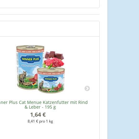
ner Plus Cat Menue Katzenfutter mit Rind
Winner Plus Cat 
& Leber - 195 g
& 
1,64 €
*
8,41 € pro 1 kg
8