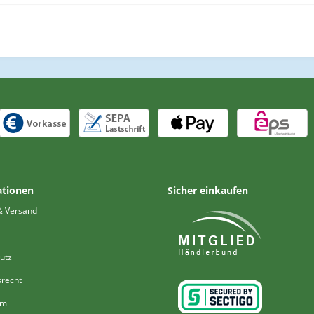
ationen
Sicher einkaufen
& Versand
utz
srecht
um