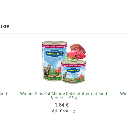
ukte
Rind
Winner Plus Cat Menue Katzenfutter mit Rind
Win
& Herz - 195 g
1,64 €
*
8,41 € pro 1 kg