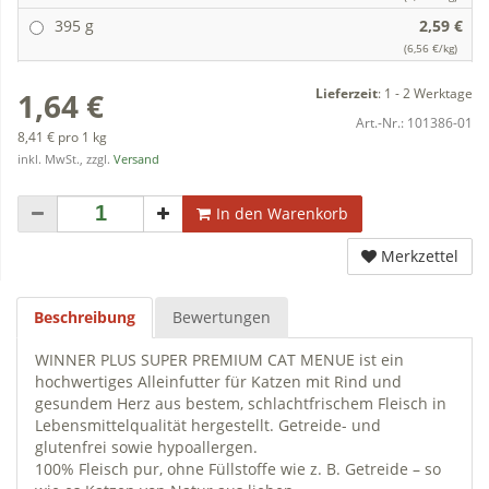
395 g
2,59 €
(6,56 €/kg)
Lieferzeit
:
1 - 2 Werktage
1,64 €
Art.-Nr.:
101386-01
8,41 € pro 1 kg
inkl. MwSt., zzgl.
Versand
In den Warenkorb
Merkzettel
Beschreibung
Bewertungen
WINNER PLUS SUPER PREMIUM CAT MENUE ist ein
hochwertiges Alleinfutter für Katzen mit Rind und
gesundem Herz aus bestem, schlachtfrischem Fleisch in
Lebensmittelqualität hergestellt. Getreide- und
glutenfrei sowie hypoallergen.
100% Fleisch pur, ohne Füllstoffe wie z. B. Getreide – so