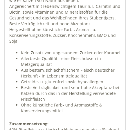
wie es Katzen von Natur aus lieben.
Angereichert mit lebenswichtigem Taurin, L-Carnitin und
Biotin, sowie Vitaminen und Mineralstoffen für die
Gesundheit und das Wohlbefinden Ihres Stubentigers.
Beste Verträglichkeit und hohe Akzeptanz.
Hergestellt ohne künstliche Farb-, Aroma - u.
Konservierungsstoffe, Zucker, Knochenmehl, GMO und
Soja.
Kein Zusatz von ungesundem Zucker oder Karamel
Allerbeste Qualität, reine Fleischdosen in
Metzgerqualität
Aus bestem, schlachtfrischem Fleisch deutscher
Herkunft - in Lebensmittelqualität
Getreide- u. glutenfrei sowie hypoallergen
Beste Verträglichkeit und sehr hohe Akzeptanz bei
Katzen durch das in der Herstellung verwendete
Frischfleisch
Ohne künstliche Farb- und Aromastoffe &
Konservierungsmittel
Zusammensetzung:
62% Rindfleisch u. tierische Nebenerzeugnisse (Schlund,