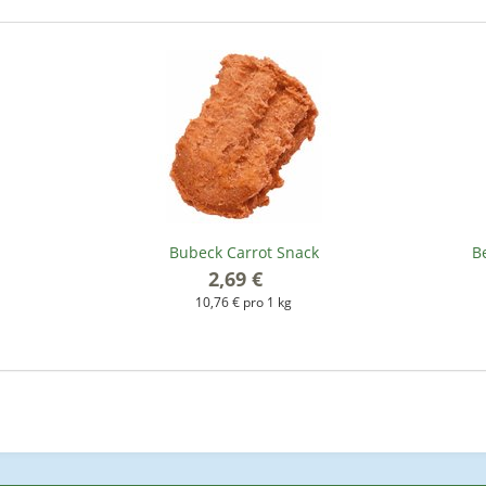
Bubeck Carrot Snack
B
2,69 €
*
10,76 € pro 1 kg