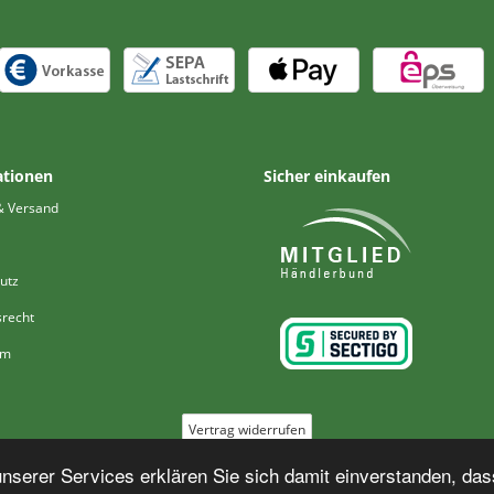
ationen
Sicher einkaufen
& Versand
utz
srecht
um
Vertrag widerrufen
serer Services erklären Sie sich damit einverstanden, das
*
Alle Preise inkl. MwSt., zzgl. ggf.
Versand