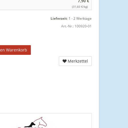
7,90 €
(31,60 €/kg)
Lieferzeit
:
1 - 2 Werktage
Art.-Nr.:
100920-01
den Warenkorb
Merkzettel