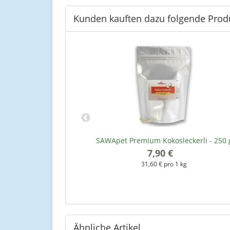
Kunden kauften dazu folgende Prod
lunge - 200 g
SAWApet Premium Kokosleckerli - 250 
7,90 €
*
kg
31,60 € pro 1 kg
Ähnliche Artikel