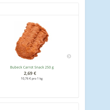
Bubeck Carrot Snack 250 g
Rind
2,69 €
*
10,76 € pro 1 kg