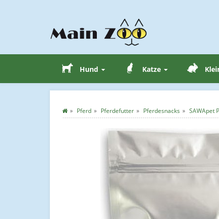
Hund
Katze
Klei
Pferd
Pferdefutter
Pferdesnacks
SAWApet P