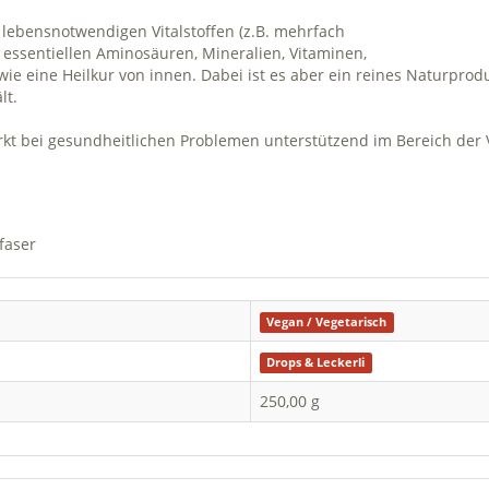
lebensnotwendigen Vitalstoffen (z.B. mehrfach
essentiellen Aminosäuren, Mineralien, Vitaminen,
e eine Heilkur von innen. Dabei ist es aber ein reines Naturprod
lt.
t bei gesundheitlichen Problemen unterstützend im Bereich der 
faser
Vegan / Vegetarisch
Drops & Leckerli
250,00 g