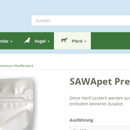
ntier
Vogel
Pferd
remium Hanfleckerli
SAWApet Pre
Diese Hanf-Leckerli werden a
enthalten keinerlei Zusätze.
Ausführung