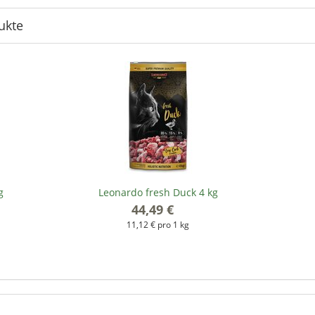
ukte
g
Leonardo fresh Duck 4 kg
44,49 €
*
11,12 € pro 1 kg