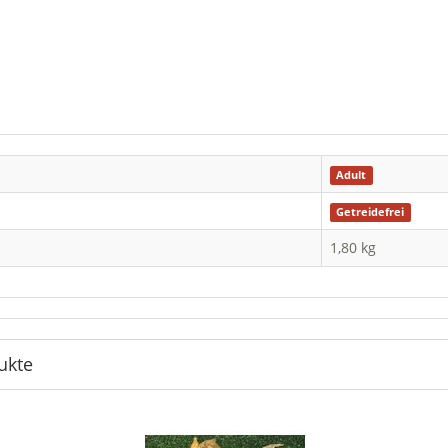
Adult
Getreidefrei
1,80 kg
ukte