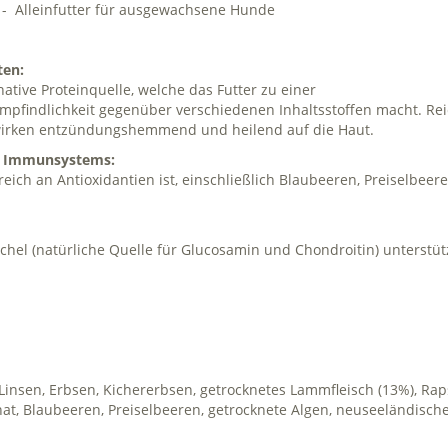
 - Alleinfutter für ausgewachsene Hunde
ten:
native Proteinquelle, welche das Futter zu einer
pfindlichkeit gegenüber verschiedenen Inhaltsstoffen macht. Rei
wirken entzündungshemmend und heilend auf die Haut.
es Immunsystems:
eich an Antioxidantien ist, einschließlich Blaubeeren, Preiselbeer
el (natürliche Quelle für Glucosamin und Chondroitin) unterstüt
 Linsen, Erbsen, Kichererbsen, getrocknetes Lammfleisch (13%), Ra
at, Blaubeeren, Preiselbeeren, getrocknete Algen, neuseeländisch