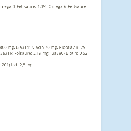
mega-3-Fettsäure: 1,3%, Omega-6-Fettsäure:
1800 mg, (3a314) Niacin 70 mg, Riboflavin: 29
a316) Folsäure: 2,19 mg, (3a880) Biotin: 0,52
b201) Iod: 2,8 mg