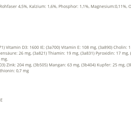
Rohfaser 4,5%, Kalzium: 1,6%, Phosphor: 1,1%, Magnesium:0,11%,
O
1) Vitamin D3: 1600 IE; (3a700) Vitamin E: 108 mg, (3a890) Cholin: 
ensäure: 26 mg, (3a821) Thiamin: 19 mg, (3a831) Pyroxidin: 17 mg, (3
2 mg.
3) Zink: 204 mg, (3b505) Mangan: 63 mg, (3b404) Kupfer: 25 mg, (3
thionin: 0,7 mg
BE