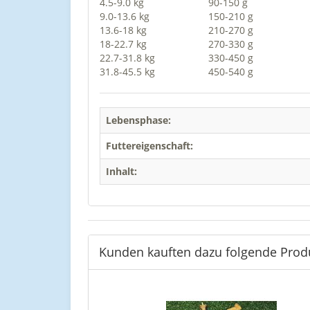
4.5-9.0 kg
90-150 g
9.0-13.6 kg
150-210 g
13.6-18 kg
210-270 g
18-22.7 kg
270-330 g
22.7-31.8 kg
330-450 g
31.8-45.5 kg
450-540 g
Lebensphase:
Futtereigenschaft:
Inhalt:
Kunden kauften dazu folgende Prod