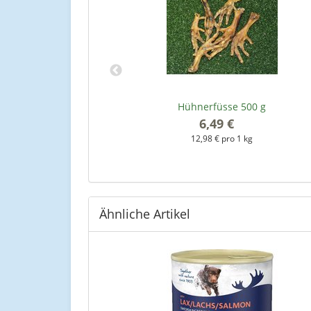
 Recipe 1,8 kg
Hühnerfüsse 500 g
*
6,49 €
*
kg
12,98 € pro 1 kg
Ähnliche Artikel