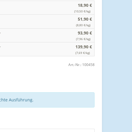
18,90 €
(10,50 €/kg)
51,90 €
(8,80 €/kg)
93,90 €
r
(7,96 €/kg)
139,90 €
r
(7,69 €/kg)
Art.-Nr.:
100458
schte Ausführung.