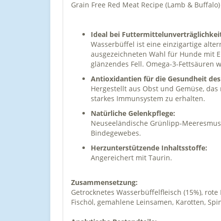
Grain Free Red Meat Recipe (Lamb & Buffalo)
Ideal bei Futtermittelunverträglichkei
Wasserbüffel ist eine einzigartige alter
ausgezeichneten Wahl für Hunde mit Em
glänzendes Fell. Omega-3-Fettsäuren 
Antioxidantien für die Gesundheit d
Hergestellt aus Obst und Gemüse, das r
starkes Immunsystem zu erhalten.
Natürliche Gelenkpflege:
Neuseeländische Grünlipp-Meeresmusch
Bindegewebes.
Herzunterstützende Inhaltsstoffe:
Angereichert mit Taurin.
Zusammensetzung:
Getrocknetes Wasserbüffelfleisch (15%), rote
Fischöl, gemahlene Leinsamen, Karotten, Spin