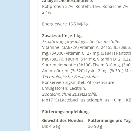
Analytische Bestandteile:
Rohprotein 32%, Rohfett: 16%, Rohasche 7%, 
2,4%
Energiewert: 15,5 MJ/Kg
Zusatzstoffe je 1 kg:
Ernährungsphysiologische Zusatzstoffe:
Vitamine: (3A672A) Vitamin A: 24155 IE, (3aE67
mg, (3A300) Vitamin C: 27 mg, (3a841) Pantoth
mg, (3a370) Taurin: 514 mg, Vitamin B12: 0,2
Spurenelemente: (3b106) Eisen: 316 mg, (3b60
Aminosäuren: (3c320) Lysin: 2 mg, (3c301) Me
Technologische Zusatzstoffe:
Konservierungsmittel: Zitronensäure.
Emulgatoren: Lecithin.
Zootechnichne Zusatzstoffe:
(4b1715) Lactobacillus acidophilus: 10 mil. K
Fütterungsempfehlung:
Gewicht des Hundes
Futtermenge pro Tag
Bis 4.5 kg
30-90 g