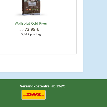
Wolfsblut Cold River
72,95 €
*
ab
5,84 € pro 1 kg
Versandkostenfrei ab 39€*: