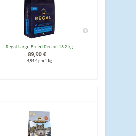
Regal Large Breed Recipe 18,2 kg
Regal Adult P
89,90 €
*
4,94 € pro 1 kg
7