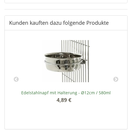
Kunden kauften dazu folgende Produkte
g
Edelstahlnapf mit Halterung - Ø12cm / 580ml
D
4,89 €
*