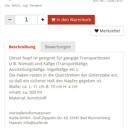
Art.-Nr.:
100678-01
inkl. MwSt., zzgl.
Versand
In den Warenkorb
Merkzettel
Beschreibung
Bewertungen
Dieser Napf ist geeignet für gängige Transportboxen
(z.B. Nomad) und Käfige (Transportkäfige,
Ausstellungskäfige, Vogelkäfige etc.).
Die Haken rasten in die Querstreben der Gitterstäbe ein,
so daß ein sicherer Halt des Napfes gegeben ist.
Maße: ca. L: 11 cm B: 10 cm H: 4 cm
Inhalt: ca. 300 ml
Material: kunststoff
Herstellerinformationen:
Karlie GmbH , Graf-Zeppelin-Str. 62, 33181 Bad Wünnenberg-
Haaren, info@karlie.de