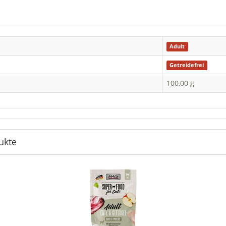
Adult
Getreidefrei
100,00 g
ukte