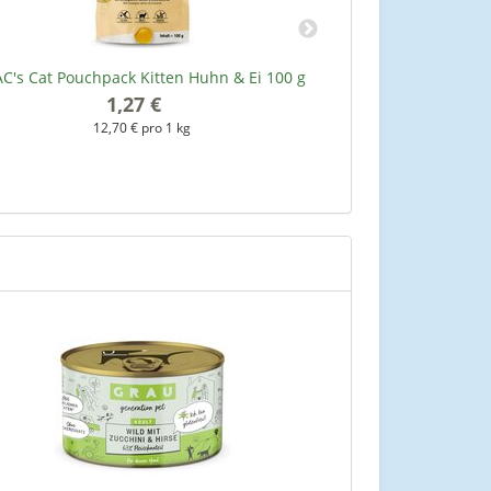
C's Cat Pouchpack Kitten Huhn & Ei 100 g
MAC's Cat Pouch
1,27 €
*
12,70 € pro 1 kg
1