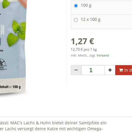
100 g
12 x 100 g
1,27 €
12,70 € pro 1 kg
inkl. MwSt., zzgl.
Versand
In 
ässt: MAC's Lachs & Huhn bietet deiner Samtpfote ein
her Lachs versorgt deine Katze mit wichtigen Omega-