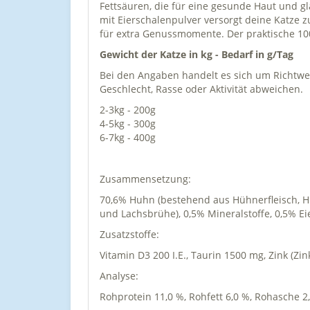
Fettsäuren, die für eine gesunde Haut und gl
mit Eierschalenpulver versorgt deine Katze 
für extra Genussmomente. Der praktische 100
Gewicht der Katze in kg - Bedarf in g/Tag
Bei den Angaben handelt es sich um Richtwert
Geschlecht, Rasse oder Aktivität abweichen.
2-3kg - 200g
4-5kg - 300g
6-7kg - 400g
Zusammensetzung:
70,6% Huhn (bestehend aus Hühnerfleisch, 
und Lachsbrühe), 0,5% Mineralstoffe, 0,5% E
Zusatzstoffe:
Vitamin D3 200 I.E., Taurin 1500 mg, Zink (Z
Analyse:
Rohprotein 11,0 %, Rohfett 6,0 %, Rohasche 2,