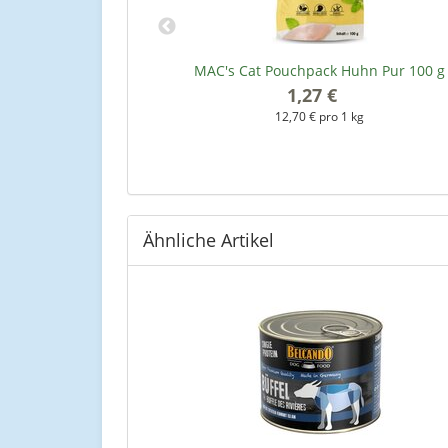
, Ente & Shrimps
MAC's Cat Pouchpack Huhn Pur 100 g
1,27 €
*
12,70 € pro 1 kg
kg
Ähnliche Artikel