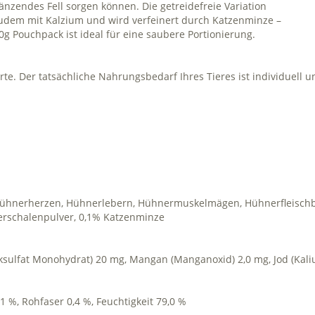
änzendes Fell sorgen können. Die getreidefreie Variation
zudem mit Kalzium und wird verfeinert durch Katzenminze –
g Pouchpack ist ideal für eine saubere Portionierung.
e. Der tatsächliche Nahrungsbedarf Ihres Tieres ist individuell un
Hühnerherzen, Hühnerlebern, Hühnermuskelmägen, Hühnerfleischbr
ierschalenpulver, 0,1% Katzenminze
inksulfat Monohydrat) 20 mg, Mangan (Manganoxid) 2,0 mg, Jod (Kal
1 %, Rohfaser 0,4 %, Feuchtigkeit 79,0 %