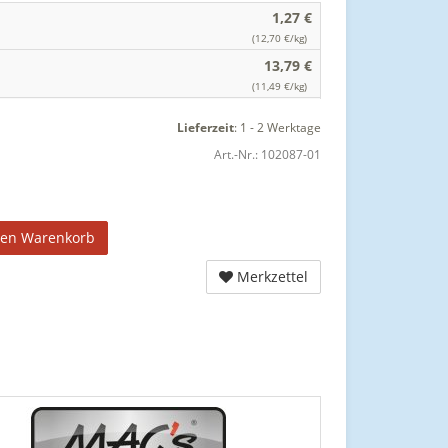
1,27 €
(12,70 €/kg)
13,79 €
(11,49 €/kg)
Lieferzeit
:
1 - 2 Werktage
Art.-Nr.:
102087-01
den Warenkorb
Merkzettel