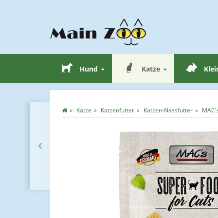
Hund
Katze
Klei
Katze
Katzenfutter
Katzen-Nassfutter
MAC's