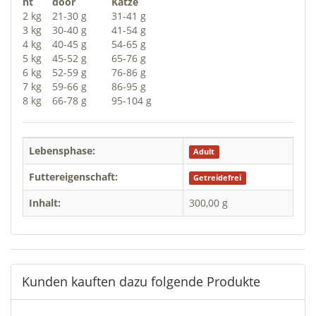
ht
door
Katze
2 kg
21-30 g
31-41 g
3 kg
30-40 g
41-54 g
4 kg
40-45 g
54-65 g
5 kg
45-52 g
65-76 g
6 kg
52-59 g
76-86 g
7 kg
59-66 g
86-95 g
8 kg
66-78 g
95-104 g
Lebensphase:
Adult
Futtereigenschaft:
Getreidefrei
Inhalt:
300,00 g
Kunden kauften dazu folgende Produkte