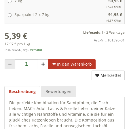
7 kg
50,95 €
(7,28 €/kg)
Sparpaket 2 x 7 kg
91,95 €
(6,57 €/kg)
Lieferzeit
:
1 - 2 Werktage
5,39 €
Art.-Nr.:
101396-01
17,97 € pro 1 kg
inkl. MwSt., zzgl.
Versand
In den Warenkorb
Merkzettel
Beschreibung
Bewertungen
Die perfekte Kombination für Samtpfoten, die Fisch
lieben: MAC's Adult Lachs & Forelle liefert deiner Katze
alle wichtigen Nährstoffe und Vitamine, die sie für ein
glückliches Katzenleben braucht. Die Komposition aus
frischem Lachs, Forelle und norwegischem Lachsöl