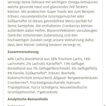
versorgt deine Fellnase mit wichtigen Omega-Fettsäuren,
welche gesunde Haut und glänzendes Fell fördern
können. Mit praktischen Super Foods wie zum Beispiel
Erbsen, neuseeländische Grünlippmuschel oder
Süßkartoffel ist dieses getreidefreie Menü perfekt für
deine Samtpfote. Die enthaltenen Cranberrys können
außerdem dabei helfen, Blaseninfektionen vorzubeugen.
Dank der schonenden Zubereitung und den
hochwertigen Zutaten sorgt unsere Vollnahrung dafür,
dass dein kleiner Liebling bestens versorgt ist.
Zusammensetzung
44% Lachs (bestehend aus 28% frischem Lachs, 14%
Lachsmehl, 2% Lachsöl), Kartoffel*, 13% Geflügel
(bestehend aus 7% Geflügelfleischmehl, 6% Geflügelfett),
8% Forelle, Süßkartoffel*, Erbsen, Bierhefe,
Rübenschnitzel (entzuckert), Allgäuer Bergwiesenkräuter,
Cranberries*, Fructooligosaccharide, Natrium-
Tripolyphosat, Yucca Schidigera, Neuseeländische
Grünlippmuschel, (*getrocknet)
Analytische Bestandteile