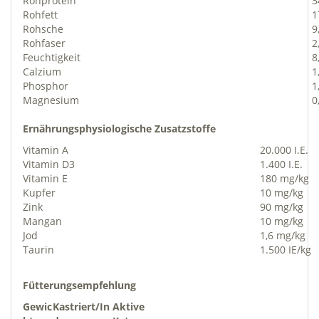
Rohprotein
3
Rohfett
1
Rohsche
9
Rohfaser
2
Feuchtigkeit
8
Calzium
1
Phosphor
1
Magnesium
0
Ernährungsphysiologische Zusatzstoffe
Vitamin A
20.000 I.E.
Vitamin D3
1.400 I.E.
Vitamin E
180 mg/kg
Kupfer
10 mg/kg
Zink
90 mg/kg
Mangan
10 mg/kg
Jod
1,6 mg/kg
Taurin
1.500 IE/kg
Fütterungsempfehlung
Gewic
Kastriert/In
Aktive