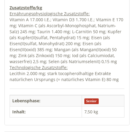
Zusatzstoffe/kg
Ernährungsphysiologische Zusatzstoffe:
Vitamin A 17.000 I.E.; Vitamin D3 1.700 I.E.; Vitamin E 170
mg; Vitamin C (als Ascorbyl-Monophosphat, Natrium-
Salz) 245 mg; Taurin 1.400 mg; L-Carnitin 50 mg; Kupfer
(als Kupfer(II)sulfat, Pentahydrat) 15 mg; Eisen (als
Eisen(II)sulfat, Monohydrat) 200 mg; Eisen (als
Eisen(III)oxid) 385 mg; Mangan (als Mangan(II)oxid) 50
mg; Zink (als Zinkoxid) 150 mg; Iod (als Calciumiodat,
wasserfrei) 2,5 mg; Selen (als Natriumselenit) 0,15 mg
Technologische Zusatzstoffe:
Lecithin 2.000 mg; stark tocopherolhaltige Extrakte
natürlichen Ursprungs (= natürliches Vitamin E) 80 mg
Lebensphase:
Senior
Inhalt:
7,50 kg