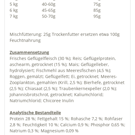
5 kg
40-60g
75g
6 kg
45-65g
85g
7 kg
50-70g
95g
Mischfütterung: 25g Trockenfutter ersetzen etwa 100g
Feuchtnahrung
Zusammensetzung
Frisches Geflügelfleisch (30 %); Reis; Geflügelprotein,
aschearm, getrocknet (15 %); Mais; Geflügelleber,
hydrolysiert; Fischmehl aus Meeresfischen (4,5 %);
Roggen, gemälzt; Geflügelfett; Ei, getrocknet; Meeres-
Zooplankton, gemahlen (Krill, 2,5 %); Bierhefe, getrocknet
(2,5 %); Chiasaat (2,5 %); Traubenkernexpeller (2,0 %);
Johannisbrotschrot, getrocknet; Kaliumchlorid;
Natriumchlorid; Chicoree Inulin
Analytische Bestandteile
Protein 28 %; Fettgehalt 15 %; Rohasche 7,2 %; Rohfaser
2,8 %; Feuchtigkeit 10 %; Calcium 0,9 %; Phosphor 0,65 %;
Natrium 0,3 %; Magnesium 0,09 %