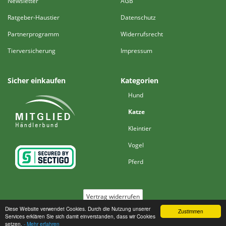
Newsletter
AGB
Ratgeber-Haustier
Datenschutz
Partnerprogramm
Widerrufsrecht
Tierversicherung
Impressum
Sicher einkaufen
Kategorien
Hund
Katze
Kleintier
Vogel
Pferd
Vertrag widerrufen
Diese Website verwendet Cookies. Durch die Nutzung unserer
Zustimmen
Services erklären Sie sich damit einverstanden, dass wir Cookies
*
Alle Preise inkl. MwSt., zzgl. ggf.
Versand
setzen.
- Mehr erfahren