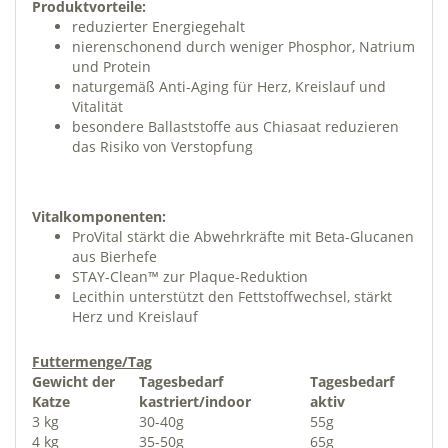
Produktvorteile:
reduzierter Energiegehalt
nierenschonend durch weniger Phosphor, Natrium
und Protein
naturgemäß Anti-Aging für Herz, Kreislauf und
Vitalität
besondere Ballaststoffe aus Chiasaat reduzieren
das Risiko von Verstopfung
Vitalkomponenten:
ProVital stärkt die Abwehrkräfte mit Beta-Glucanen
aus Bierhefe
STAY-Clean™ zur Plaque-Reduktion
Lecithin unterstützt den Fettstoffwechsel, stärkt
Herz und Kreislauf
Futtermenge/Tag
Gewicht der
Tagesbedarf
Tagesbedarf
Katze
kastriert/indoor
aktiv
3 kg
30-40g
55g
4 kg
35-50g
65g