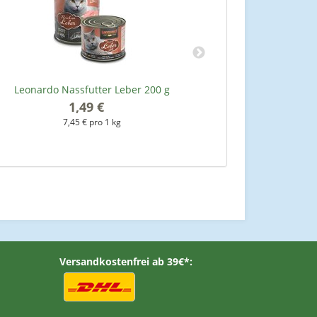
Leonardo Nassfutter Leber 200 g
Leonardo Nas
1,49 €
*
7,45 € pro 1 kg
7
Versandkostenfrei ab 39€*: