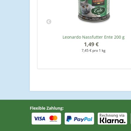
 Filet 200 g
Leonardo Nassfutter Ente 200 g
1,49 €
*
kg
7,45 € pro 1 kg
Flexible Zahlung: