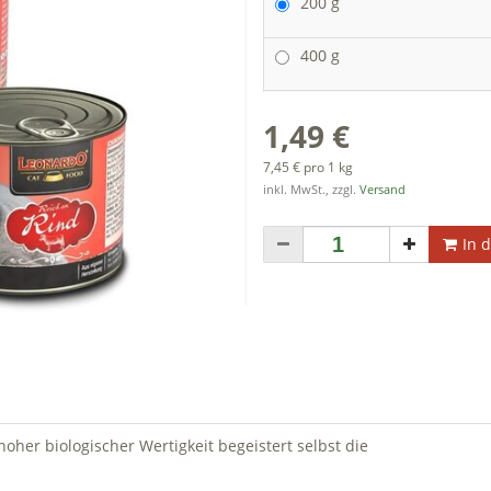
200 g
400 g
1,49 €
7,45 € pro 1 kg
inkl. MwSt., zzgl.
Versand
In 
hoher biologischer Wertigkeit begeistert selbst die