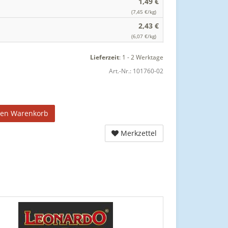
1,49 €
(7,45 €/kg)
2,43 €
(6,07 €/kg)
Lieferzeit
:
1 - 2 Werktage
Art.-Nr.:
101760-02
den Warenkorb
Merkzettel