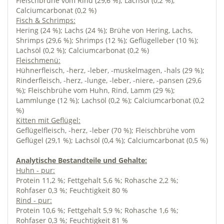
Fleischbrühe vom Rind (29,6 %); Lachsöl (0,2 %);
Calciumcarbonat (0,2 %)
Fisch & Schrimps:
Hering (24 %); Lachs (24 %); Brühe von Hering, Lachs,
Shrimps (29,6 %); Shrimps (12 %); Geflügelleber (10 %);
Lachsöl (0,2 %); Calciumcarbonat (0,2 %)
Fleischmenü:
Hühnerfleisch, -herz, -leber, -muskelmagen, -hals (29 %);
Rinderfleisch, -herz, -lunge, -leber, -niere, -pansen (29,6
%); Fleischbrühe vom Huhn, Rind, Lamm (29 %);
Lammlunge (12 %); Lachsöl (0,2 %); Calciumcarbonat (0,2
%)
Kitten mit Geflügel:
Geflügelfleisch, -herz, -leber (70 %); Fleischbrühe vom
Geflügel (29,1 %); Lachsöl (0,4 %); Calciumcarbonat (0,5 %)
Analytische Bestandteile und Gehalte:
Huhn - pur:
Protein 11,2 %; Fettgehalt 5,6 %; Rohasche 2,2 %;
Rohfaser 0,3 %; Feuchtigkeit 80 %
Rind - pur:
Protein 10,6 %; Fettgehalt 5,9 %; Rohasche 1,6 %;
Rohfaser 0,3 %; Feuchtigkeit 81 %