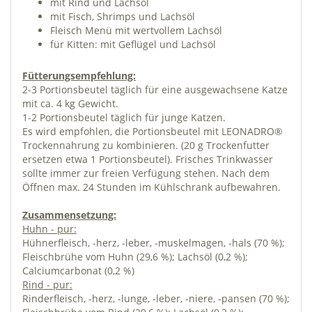
mit Rind und Lachsöl
mit Fisch, Shrimps und Lachsöl
Fleisch Menü mit wertvollem Lachsöl
für Kitten: mit Geflügel und Lachsöl
Fütterungsempfehlung:
2-3 Portionsbeutel täglich für eine ausgewachsene Katze
mit ca. 4 kg Gewicht.
1-2 Portionsbeutel täglich für junge Katzen.
Es wird empfohlen, die Portionsbeutel mit LEONADRO®
Trockennahrung zu kombinieren. (20 g Trockenfutter
ersetzen etwa 1 Portionsbeutel). Frisches Trinkwasser
sollte immer zur freien Verfügung stehen. Nach dem
Öffnen max. 24 Stunden im Kühlschrank aufbewahren.
Zusammensetzung:
Huhn - pur:
Hühnerfleisch, -herz, -leber, -muskelmagen, -hals (70 %);
Fleischbrühe vom Huhn (29,6 %); Lachsöl (0,2 %);
Calciumcarbonat (0,2 %)
Rind - pur:
Rinderfleisch, -herz, -lunge, -leber, -niere, -pansen (70 %);