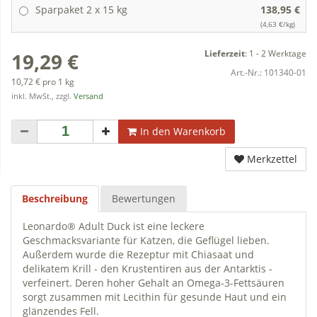
Sparpaket 2 x 15 kg
138,95 €
(4,63 €/kg)
Lieferzeit
:
1 - 2 Werktage
19,29 €
Art.-Nr.:
101340-01
10,72 € pro 1 kg
inkl. MwSt., zzgl.
Versand
In den Warenkorb
Merkzettel
Beschreibung
Bewertungen
Leonardo® Adult Duck ist eine leckere
Geschmacksvariante für Katzen, die Geflügel lieben.
Außerdem wurde die Rezeptur mit Chiasaat und
delikatem Krill - den Krustentiren aus der Antarktis -
verfeinert. Deren hoher Gehalt an Omega-3-Fettsäuren
sorgt zusammen mit Lecithin für gesunde Haut und ein
glänzendes Fell.