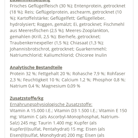
Frisches Geflügelfleisch (30 %); Entenprotein, getrocknet
(18 %); Reis; Geflügelprotein, aschearm, getrocknet (10
%); Kartoffelstärke; Geflügelfett; Geflügelleber,
hydrolysiert; Roggen, gemälzt; Ei, getrocknet; Fischmehl
aus Meeresfischen (2,5 %); Meeres-Zooplankton,
gemahlen (Krill, 2,5 %); Bierhefe, getrocknet;
Traubenkernexpeller (1,5 %); Chiasaat (1,3 %);
Johannisbrotschrot, getrocknet; Guarkernmehl;
Natriumchlorid; Kaliumchlorid; Chicoree Inulin
Analytische Bestandteile
Protein 32 %; Fettgehalt 20 %; Rohasche 7,9 %; Rohfaser
2,3 %; Feuchtigkeit 10 %; Calcium 1,2 %; Phosphor 0,8 %;
Natrium 0,4 %; Magnesium 0,09 %
Zusatzstoffe/kg
Ernährungsphysiologische Zusatzstoffe:
Vitamin A 15.000 I.E.; Vitamin D3 1.500 I.E.; Vitamin E 150
mg; Vitamin C (als Ascorbyl-Monophosphat, Natrium-
Salz) 245 mg; Taurin 1.400 mg; Kupfer (als
Kupfer(II)sulfat, Pentahydrat) 15 mg; Eisen (als
Eisen(II)sulfat, Monohydrat) 200 mg; Eisen (als