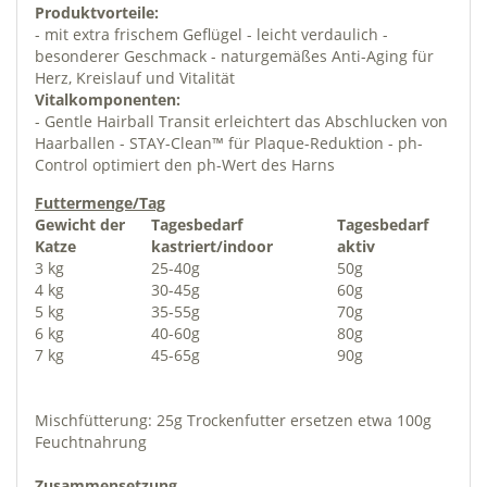
Produktvorteile:
- mit extra frischem Geflügel - leicht verdaulich -
besonderer Geschmack - naturgemäßes Anti-Aging für
Herz, Kreislauf und Vitalität
Vitalkomponenten:
- Gentle Hairball Transit erleichtert das Abschlucken von
Haarballen - STAY-Clean™ für Plaque-Reduktion - ph-
Control optimiert den ph-Wert des Harns
Futtermenge/Tag
Gewicht der
Tagesbedarf
Tagesbedarf
Katze
kastriert/indoor
aktiv
3 kg
25-40g
50g
4 kg
30-45g
60g
5 kg
35-55g
70g
6 kg
40-60g
80g
7 kg
45-65g
90g
Mischfütterung: 25g Trockenfutter ersetzen etwa 100g
Feuchtnahrung
Zusammensetzung