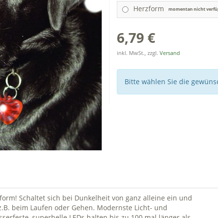
Herzform
momentan nicht verfü
6,79 €
inkl. MwSt., zzgl.
Versand
Bitte wählen Sie die gewün
zform! Schaltet sich bei Dunkelheit von ganz alleine ein und
, z.B. beim Laufen oder Gehen. Modernste Licht- und
rfeste, superhelle LEDs halten bis zu 100 mal länger als