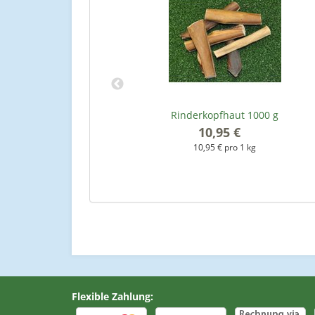
rotten) 100 g
Rinderkopfhaut 1000 g
10,95 €
*
kg
10,95 € pro 1 kg
Flexible Zahlung: