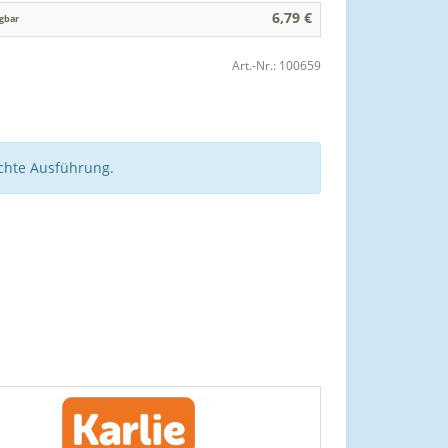
6,79 €
gbar
Art.-Nr.:
100659
schte Ausführung.