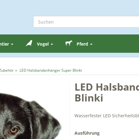
ntier
Vogel
Pferd
Zubehör
LED Halsbandanhänger Super Blinki
LED Halsban
Blinki
Wasserfester LED Sicherheitsb
Ausführung