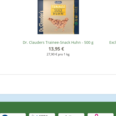
Dr. Clauders Trainee-Snack Huhn - 500 g
Exc
13,95 €
*
27,90 € pro 1 kg