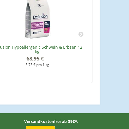
lusion Hypoallergenic Schwein & Erbsen 12
Petvital Bac
kg
68,95 €
*
89
5,75 € pro 1 kg
Versandkostenfrei ab 39€*: