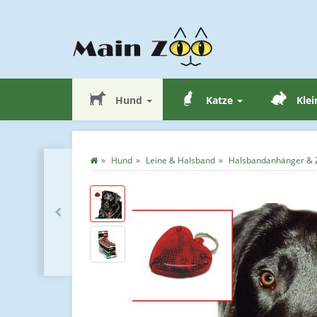
Hund
Katze
Klei
Hund
Leine & Halsband
Halsbandanhänger & 