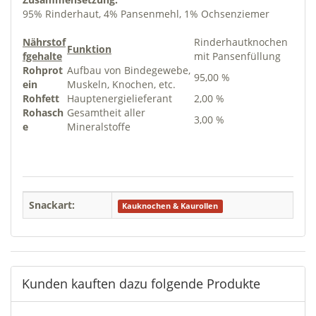
95% Rinderhaut, 4% Pansenmehl, 1% Ochsenziemer
Nährstof
Rinderhautknochen
Funktion
fgehalte
mit Pansenfüllung
Rohprot
Aufbau von Bindegewebe,
95,00 %
ein
Muskeln, Knochen, etc.
Rohfett
Hauptenergielieferant
2,00 %
Rohasch
Gesamtheit aller
3,00 %
e
Mineralstoffe
Snackart:
Kauknochen & Kaurollen
Kunden kauften dazu folgende Produkte