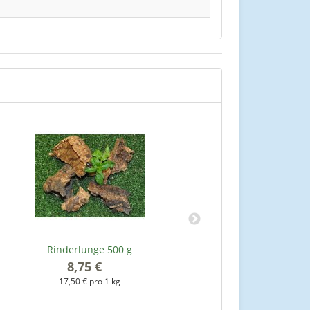
Rinderlunge 500 g
Josera Chicken &
Ener
8,75 €
*
17,50 € pro 1 kg
4