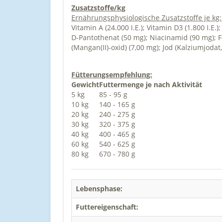
Zusatzstoffe/kg
Ernährungsphysiologische Zusatzstoffe je kg:
Vitamin A (24.000 I.E.); Vitamin D3 (1.800 I.E
D-Pantothenat (50 mg); Niacinamid (90 mg); Fo
(Mangan(II)-oxid) (7,00 mg); Jod (Kalziumjodat,
Fütterungsempfehlung:
Gewicht
Futtermenge je nach Aktivität
5 kg
85 - 95 g
10 kg
140 - 165 g
20 kg
240 - 275 g
30 kg
320 - 375 g
40 kg
400 - 465 g
60 kg
540 - 625 g
80 kg
670 - 780 g
Lebensphase:
Futtereigenschaft: