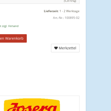
(5,20 €/kg)
Lieferzeit
:
1 - 2 Werktage
Art.-Nr.:
100895-02
t zzgl. Versand
den Warenkorb
Merkzettel