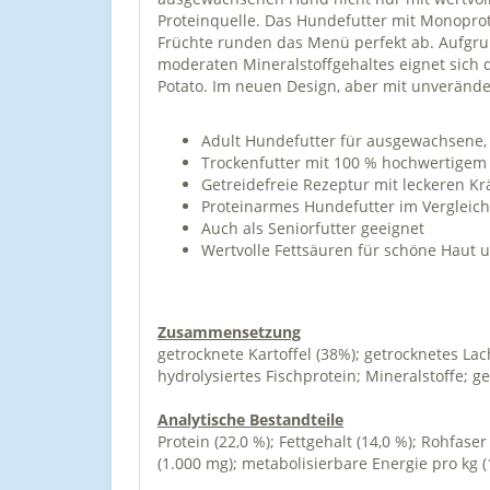
Proteinquelle. Das Hundefutter mit Monoprote
Früchte runden das Menü perfekt ab. Aufgru
moderaten Mineralstoffgehaltes eignet sich d
Potato. Im neuen Design, aber mit unverände
Adult Hundefutter für ausgewachsene,
Trockenfutter mit 100 % hochwertigem L
Getreidefreie Rezeptur mit leckeren K
Proteinarmes Hundefutter im Vergleich
Auch als Seniorfutter geeignet
Wertvolle Fettsäuren für schöne Haut 
Zusammensetzung
getrocknete Kartoffel (38%); getrocknetes Lac
hydrolysiertes Fischprotein; Mineralstoffe; g
Analytische Bestandteile
Protein (22,0 %); Fettgehalt (14,0 %); Rohfase
(1.000 mg); metabolisierbare Energie pro kg (