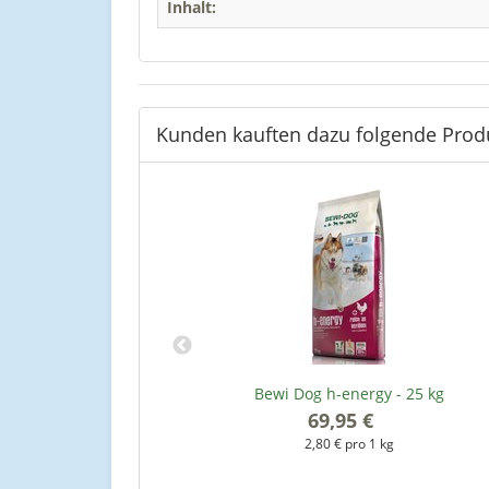
Inhalt:
Kunden kauften dazu folgende Prod
24 x 400 g Lachs
Bewi Dog h-energy - 25 kg
*
69,95 €
*
kg
2,80 € pro 1 kg