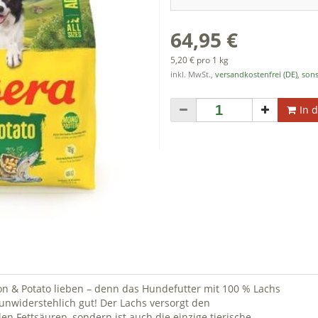
64,95 €
5,20 € pro 1 kg
inkl. MwSt.,
versandkostenfrei (DE), sons
In 
n & Potato lieben – denn das Hundefutter mit 100 % Lachs
unwiderstehlich gut! Der Lachs versorgt den
n Fettsäuren, sondern ist auch die einzige tierische