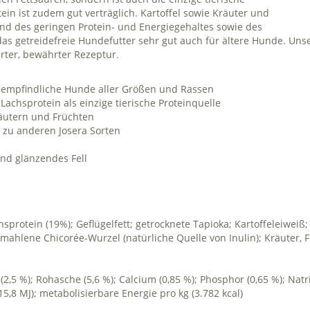
in ist zudem gut verträglich. Kartoffel sowie Kräuter und
nd des geringen Protein- und Energiegehaltes sowie des
as getreidefreie Hundefutter sehr gut auch für ältere Hunde. Unse
rter, bewährter Rezeptur.
 empfindliche Hunde aller Größen und Rassen
achsprotein als einzige tierische Proteinquelle
räutern und Früchten
 zu anderen Josera Sorten
und glänzendes Fell
hsprotein (19%); Geflügelfett; getrocknete Tapioka; Kartoffeleiwei
emahlene Chicorée-Wurzel (natürliche Quelle von Inulin); Kräuter, F
r (2,5 %); Rohasche (5,6 %); Calcium (0,85 %); Phosphor (0,65 %); Na
15,8 MJ); metabolisierbare Energie pro kg (3.782 kcal)