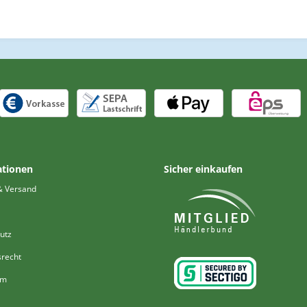
ationen
Sicher einkaufen
& Versand
utz
srecht
um