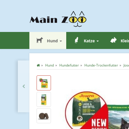
Hund
Katze
Klei
Hund
Hundefutter
Hunde-Trockenfutter
Jos