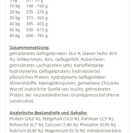
10 kg
140 - 160 g
20 kg
235 - 270 g
30 kg
315 - 365 g
40 kg
395 - 455 g
60 kg
530 - 615 g
80 kg
660 - 765 g
Zusammensetzung:
getrocknetes Geflügelprotein 26,0 % (davon Huhn 40,0
%); Vollkornmais; Reis; Geflügelfett; Rübenfaser;
getrocknetes Lachsprotein (4%); Kartoffelstärke;
hydrolysiertes Geflügelprotein; hydrolysiertes
pflanzliches Protein; hydrolysierte Geflügelleber;
Mineralstoffe; Hämoglobinpulver; gemahlene Chicorée-
Wurzel (natürliche Quelle von Inulin); getrocknetes
Protein der neuseeländischen Grünlippmuschel (Perna
canaliculus)
Analytische Bestandteile und Gehalte:
Protein (26,0 %); Fettgehalt (16,0 %); Rohfaser (2,5 %);
Rohasche (6,7 %); Calcium (1,40 %); Phosphor (0,95 %);
Natrium (0,40 %); Magnesium (0,10 %); metabolisierbare