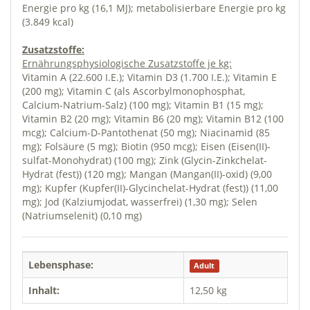
Energie pro kg (16,1 MJ); metabolisierbare Energie pro kg
(3.849 kcal)
Zusatzstoffe:
Ernährungsphysiologische Zusatzstoffe je kg:
Vitamin A (22.600 I.E.); Vitamin D3 (1.700 I.E.); Vitamin E
(200 mg); Vitamin C (als Ascorbylmonophosphat,
Calcium-Natrium-Salz) (100 mg); Vitamin B1 (15 mg);
Vitamin B2 (20 mg); Vitamin B6 (20 mg); Vitamin B12 (100
mcg); Calcium-D-Pantothenat (50 mg); Niacinamid (85
mg); Folsäure (5 mg); Biotin (950 mcg); Eisen (Eisen(II)-
sulfat-Monohydrat) (100 mg); Zink (Glycin-Zinkchelat-
Hydrat (fest)) (120 mg); Mangan (Mangan(II)-oxid) (9,00
mg); Kupfer (Kupfer(II)-Glycinchelat-Hydrat (fest)) (11,00
mg); Jod (Kalziumjodat, wasserfrei) (1,30 mg); Selen
(Natriumselenit) (0,10 mg)
Lebensphase:
Adult
Inhalt:
12,50 kg