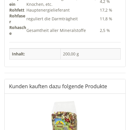
4,2 %
ein
Knochen, etc.
Rohfett
Hauptenergielieferant
17,2 %
Rohfase
reguliert die Darmträgheit
11,8 %
r
Rohasch
Gesamtheit aller Mineralstoffe
2,5 %
e
Inhalt:
200,00 g
Kunden kauften dazu folgende Produkte