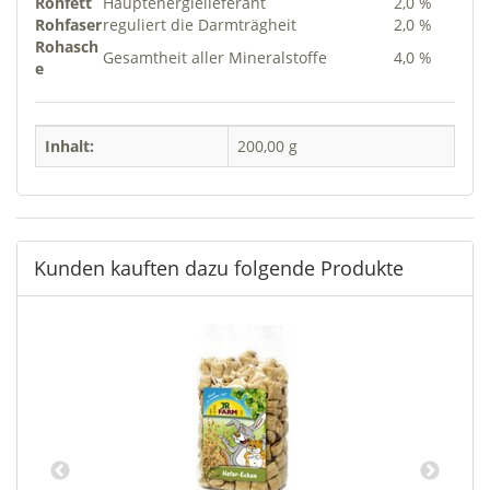
Rohfett
Hauptenergielieferant
2,0 %
Rohfaser
reguliert die Darmträgheit
2,0 %
Rohasch
Gesamtheit aller Mineralstoffe
4,0 %
e
Inhalt:
200,00 g
Kunden kauften dazu folgende Produkte