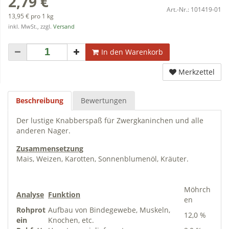
2,79 €
Art.-Nr.:
101419-01
13,95 € pro 1 kg
inkl. MwSt., zzgl.
Versand
In den Warenkorb
Merkzettel
Beschreibung
Bewertungen
Der lustige Knabberspaß für Zwergkaninchen und alle
anderen Nager.
Zusammensetzung
Mais, Weizen, Karotten, Sonnenblumenöl, Kräuter.
Möhrch
Analyse
Funktion
en
Rohprot
Aufbau von Bindegewebe, Muskeln,
12,0 %
ein
Knochen, etc.