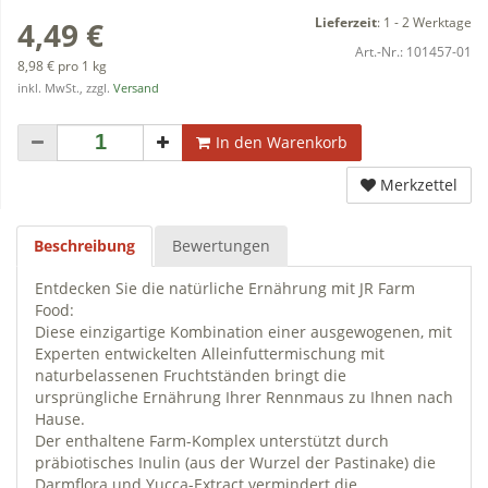
Lieferzeit
:
1 - 2 Werktage
4,49 €
Art.-Nr.:
101457-01
8,98 € pro 1 kg
inkl. MwSt., zzgl.
Versand
In den Warenkorb
Merkzettel
Beschreibung
Bewertungen
Entdecken Sie die natürliche Ernährung mit JR Farm
Food:
Diese einzigartige Kombination einer ausgewogenen, mit
Experten entwickelten Alleinfuttermischung mit
naturbelassenen Fruchtständen bringt die
ursprüngliche Ernährung Ihrer Rennmaus zu Ihnen nach
Hause.
Der enthaltene Farm-Komplex unterstützt durch
präbiotisches Inulin (aus der Wurzel der Pastinake) die
Darmflora und Yucca-Extract vermindert die